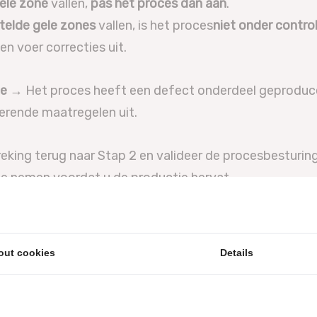
ele zone
vallen,
pas het proces dan aan
.
elde gele zones
vallen, is het proces
niet onder contro
n voer correcties uit.
ne
→ Het proces heeft een defect onderdeel geproduc
erende maatregelen uit.
eking terug naar Stap 2 en valideer de procesbesturin
te nemen voordat u de productie hervat
onsteringsfrequentie
e behouden, berekent u hoe vaak u moet bemonsteren 
out cookies
Details
iddelde tijd tussen procesonderbrekingen) ÷ 6
ssen regelovertredingen bijvoorbeeld 60 minuten is, d