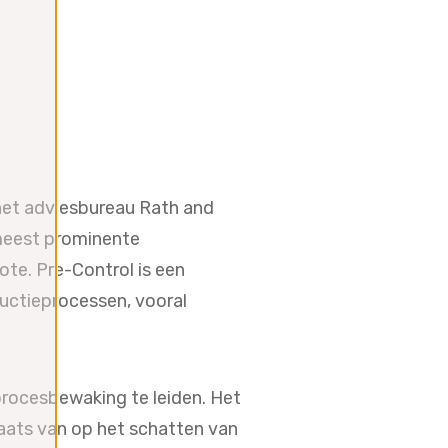
 het adviesbureau Rath and
 meest prominente
te. Pre-Control is een
uctieprocessen, vooral
 procesbewaking te leiden. Het
plaats van op het schatten van