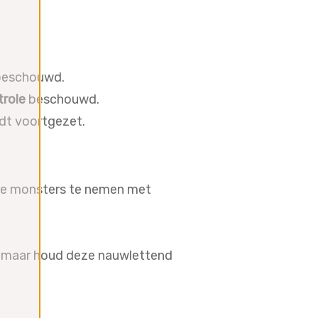
 beschouwd.
trole
beschouwd.
dt voortgezet.
nde monsters te nemen met
 maar houd deze nauwlettend