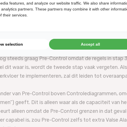
edia features, and analyze our website traffic. We also share informati
den.
d analytics partners. These partners may combine it with other informat
ol:
 their services.
t moet worden:
ng was Pre-Control heel zinvol. Mensen pasten SPC to
rg tijdrovend. Ook werden controlediagrammen gemaak
ow selection
Accept all
 steeds graag Pre-Control omdat de regels in stap 3 v
l dit waar is, wordt de tweede stap vaak vergeten. Als
erkvloer te implementeren, zal dit leiden tot overaanp
nder van Pre-Control boven Controlediagrammen, omda
rmen”) geeft. Dit is alleen waar als de capaciteit van 
eurt alleen omdat de Pre-Control grenzen in dat geval 
er capabel is, zou Pre-Control zelfs tot extra Valse Ala