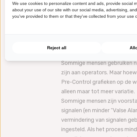
We use cookies to personalize content and ads, provide social m
twee monsters genomen wor
about your use of our site with our social media, advertising, an
Evaluatie van Pre-Contr
you've provided to them or that they've collected from your use of
Waarom het niet gebruik
Op het moment van ontwikkeli
berekenen van limieten was e
Reject all
All
kenmerken.
Sommige mensen gebruiken nog
zijn aan operators. Maar hoewe
Pre-Control grafieken op de w
alleen maar tot meer variatie.
Sommige mensen zijn voorsta
signalen (en minder “Valse Ala
vermindering van signalen geb
ingesteld. Als het proces mind