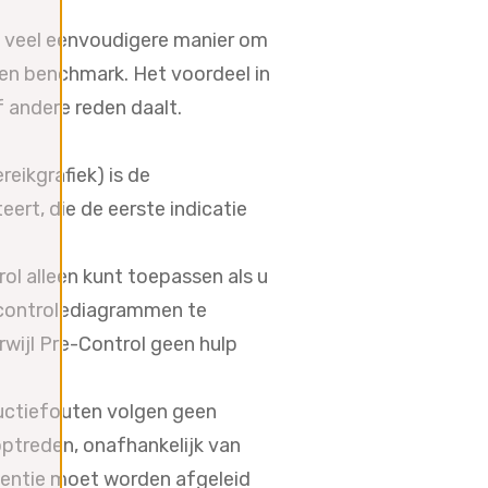
en veel eenvoudigere manier om
een benchmark. Het voordeel in
 andere reden daalt.
eikgrafiek) is de
ert, die de eerste indicatie
l alleen kunt toepassen als u
m controlediagrammen te
wijl Pre-Control geen hulp
uctiefouten volgen geen
optreden, onafhankelijk van
quentie moet worden afgeleid