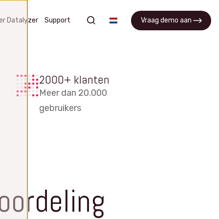
zoeken
er Datalyzer
Support
Vraag demo aan
APQP
2000+ klanten
 en
Manage APQP processen, projecten
Meer dan 20.000
 uit
en verbeter samenwerking tussen
gebruikers
teams
APQP software
Vraag een demo aan
Wat is APQP?
FAQ
oordeling