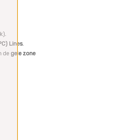
k).
PC) Lines
.
en de
gele zone