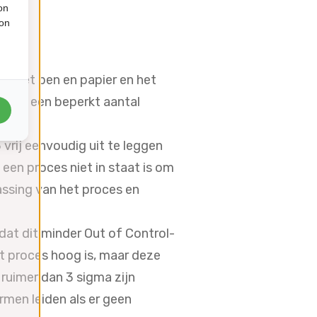
on
ion
e met pen en papier en het
t op een beperkt aantal
rij eenvoudig uit te leggen
 een proces niet in staat is om
assing van het proces en
t dit minder Out of Control-
het proces hoog is, maar deze
ruimer dan 3 sigma zijn
rmen leiden als er geen