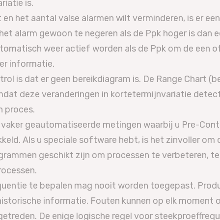
iatie is.
 en het aantal valse alarmen wilt verminderen, is er e
r het alarm gewoon te negeren als de Ppk hoger is dan 
utomatisch weer actief worden als de Ppk om de een of
r informatie.
ol is dat er geen bereikdiagram is. De Range Chart (ber
mdat deze veranderingen in kortetermijnvariatie detecte
en proces.
vaker geautomatiseerde metingen waarbij u Pre-Contro
keld. Als u speciale software hebt, is het zinvoller o
rammen geschikt zijn om processen te verbeteren, ter
processen.
quentie te bepalen mag nooit worden toegepast. Prod
historische informatie. Fouten kunnen op elk moment 
getreden. De enige logische regel voor steekproeffre