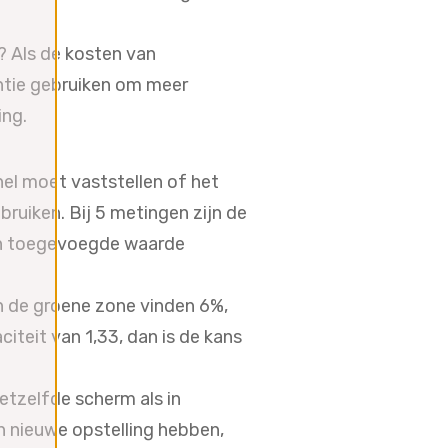
t? Als de kosten van
ntie gebruiken om meer
ing.
nel moet vaststellen of het
ruiken. Bij 5 metingen zijn de
ten toegevoegde waarde
en de groene zone vinden 6%,
iteit van 1,33, dan is de kans
tzelfde scherm als in
en nieuwe opstelling hebben,