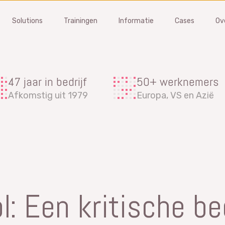
Solutions
Trainingen
Informatie
Cases
Ov
FMEA
MSA
47 jaar in bedrijf
50+ werknemers
om problemen en verminder
Beheer gages en leveranciers
Afkomstig uit 1979
Europa, VS en Azië
’s in een vroeg stadium
voer kalibratie en MSA studies
software
Gage Management software
 een demo aan
Vraag een demo aan
s FMEA?
Wat is MSA?
training
MSA training
l: Een kritische be