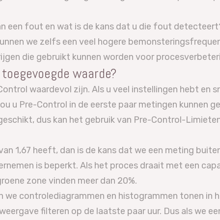
van een fout en wat is de kans dat u die fout detecteer
 kunnen we zelfs een veel hogere bemonsteringsfreque
ijgen die gebruikt kunnen worden voor procesverbeter
n toegevoegde waarde?
ntrol waardevol zijn. Als u veel instellingen hebt en s
ou u Pre-Control in de eerste paar metingen kunnen geb
 geschikt, dus kan het gebruik van Pre-Control-Limie
 van 1,67 heeft, dan is de kans dat we een meting buit
ernemen is beperkt. Als het proces draait met een capac
groene zone vinden meer dan 20%.
en we controlediagrammen en histogrammen tonen in he
weergave filteren op de laatste paar uur. Dus als we e