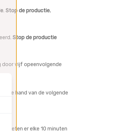
le
.
Stop de productie
,
eerd.
Stop de productie
g door vijf opeenvolgende
aan de hand van de volgende
an moeten er elke 10 minuten