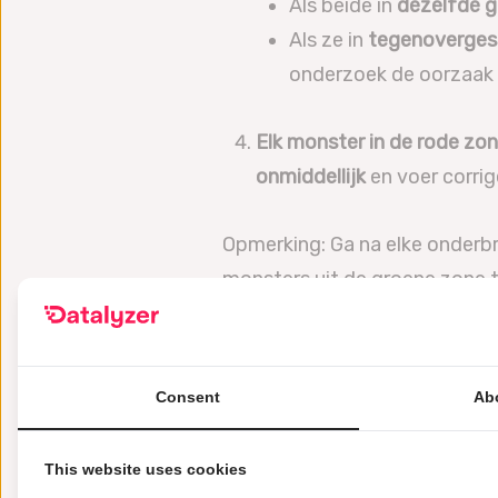
Als beide in
dezelfde g
Als ze in
tegenovergest
onderzoek de oorzaak e
Elk monster in de rode zo
onmiddellijk
en voer corrig
Opmerking: Ga na elke onderbr
monsters uit de groene zone 
Stap 4: Bepaal de bem
Om een effectieve controle t
richtlijn:
Consent
Ab
Steekproefinterval = (Gem
This website uses cookies
Als de gemiddelde looptijd tu