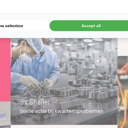
Jayanth P
Muhammed
https://ww
https://w
purushot
34030716
ow selection
Accept all
Pharma
Food & Bever
 Devices
Defensie
Verpakking
Food & Bever
3x Sneller
Snelle actie bij kwaliteitsproblemen