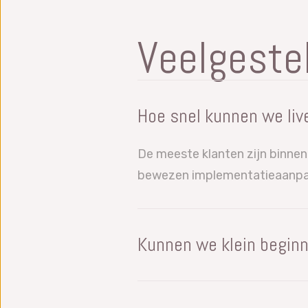
Veelgeste
Hoe snel kunnen we liv
De meeste klanten zijn binnen 
bewezen implementatieaanpa
Kunnen we klein beginn
Ja, al onze softwaremodules we
bezig bent. U kunt gebruikers 