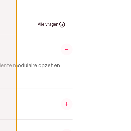
Alle vragen
ciënte modulaire opzet en
t licenties toevoegen terwijl u
bruiker alleen zijn eigen