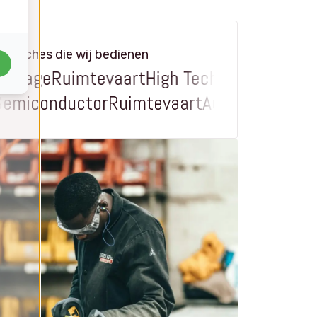
urushottam | MD
 Hazwan | MD
w.linkedin.com/in/jayanth-
ww.linkedin.com/in/muhammad-hazwan-
tam/
b/
Branches die wij bedienen
age
Ruimtevaart
High Tech
Medical Devices
age
Semiconductor
Ruimtevaart
Automotiv