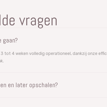
lde vragen
e gaan?
3 tot 4 weken volledig operationeel, dankzij onze effi
k.
en en later opschalen?
rken met (gelijktijdige) gebruikerslicenties, dus u kun
of meerdere sites (fabrieken) toevoegen waarbij elke ge