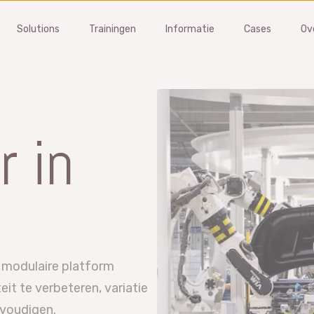
Solutions
Trainingen
Informatie
Cases
Ov
FMEA
MSA
om problemen en verminder
Beheer gages en leveranciers
r in
’s in een vroeg stadium
voer kalibratie en MSA studies
software
Gage Management software
 een demo aan
Vraag een demo aan
s FMEA?
Wat is MSA?
training
MSA training
 modulaire platform
it te verbeteren, variatie
nvoudigen.