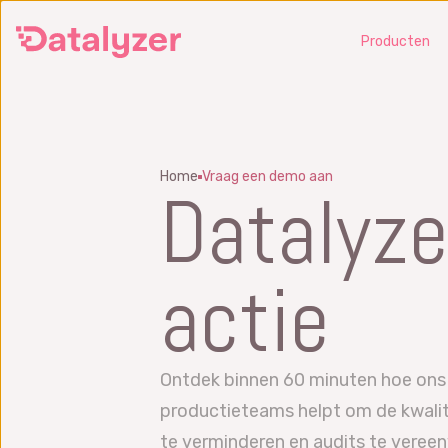
Ga
Producten
naar
de
hoofdinhoud
SPC
Home
Vraag een demo aan
Beheers en verbeter
Voork
Datalyze
productieprocessen en capability
risico
SPC software
FMEA 
actie
Software voor Six Sigma
Vraag
Analyse
Wat i
Vraag een demo aan
FMEA 
Wat is SPC?
Ontdek binnen 60 minuten hoe ons
productieteams helpt om de kwalite
SPC training
te verminderen en audits te veree