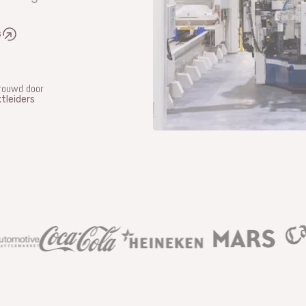
s
rouwd door
tleiders