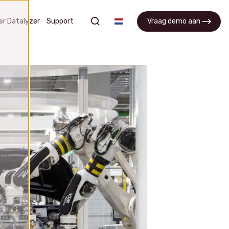
zoeken
er Datalyzer
Support
Vraag demo aan
APQP
 en
Manage APQP processen, projecten
 uit
en verbeter samenwerking tussen
teams
APQP software
Vraag een demo aan
Wat is APQP?
FAQ