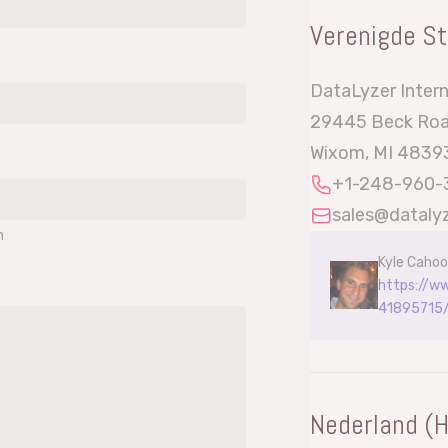
Verenigde S
DataLyzer Intern
29445 Beck Roa
Wixom, MI 48393
+1-248-960-
sales@dataly
n
Kyle Cahoon
https://ww
41895715
Nederland (