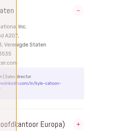
taten
ational Inc.
d A207,
, Verenigde Staten
3535
zer.com
 | Sales director
w.linkedin.com/in/kyle-cahoon-
/
Hoofdkantoor Europa)