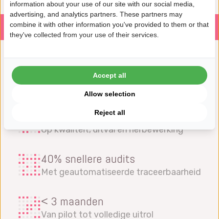
information about your use of our site with our social media,
advertising, and analytics partners. These partners may
combine it with other information you've provided to them or that
Uitdaging
Aanpak
Resultaat
Getuigenis
they've collected from your use of their services.
50+ landen
Accept all
Wereldwijd gebruik, lokale impact
Allow selection
Reject all
12-25% kostenbesparing
Op kwaliteit, uitval en herbewerking
40% snellere audits
Met geautomatiseerde traceerbaarheid
< 3 maanden
Van pilot tot volledige uitrol