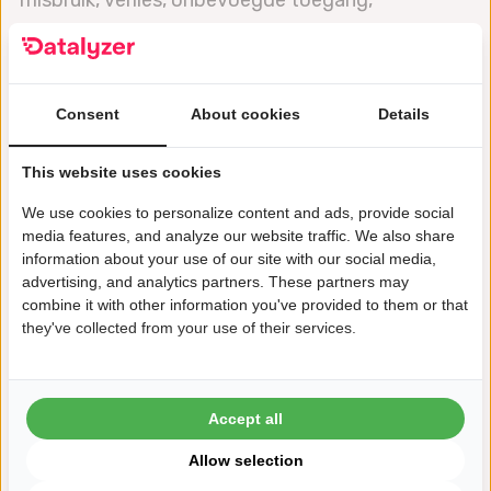
misbruik, verlies, onbevoegde toegang,
ongewenste openbaarmaking en ongeoorloofde
wijziging te voorkomen. Wanneer een datalek
wordt ontdekt, zullen wij dit melden bij de
Consent
About cookies
Details
“Autoriteit Persoonsgegevens” (AP). Als er een
vermoeden is van slechte beveiliging of
This website uses cookies
aanwijzingen van misbruik, neem dan contact op
We use cookies to personalize content and ads, provide social
met Datalyzer International.
media features, and analyze our website traffic. We also share
information about your use of our site with our social media,
advertising, and analytics partners. These partners may
Betrokken rechten / toestemming: U heeft het
combine it with other information you've provided to them or that
they've collected from your use of their services.
recht om uw persoonsgegevens in te zien, te
corrigeren of te verwijderen. U hebt ook het recht
om uw toestemming voor de
Accept all
gegevensverwerking in te trekken of bezwaar te
Allow selection
maken tegen de verwerking van uw