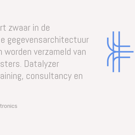
ners”-programma’s aan,
 (sales@datalyzer.com)
raadpleegd over het
rt zwaar in de
nte gegevensarchitectuur
h worden verzameld van
sters. Datalyzer
aining, consultancy en
tronics