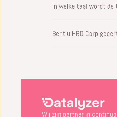
In welke taal wordt de 
Wij kunnen trainingen verzorg
worden gedekt, zoals Nederlan
Bent u HRD Corp gecert
Ja, Datalyzer Malaysia in Pen
Wij zijn partner in continu