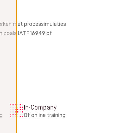
werken met processimulaties
en zoals IATF16949 of
In-Company
ng
Of online training