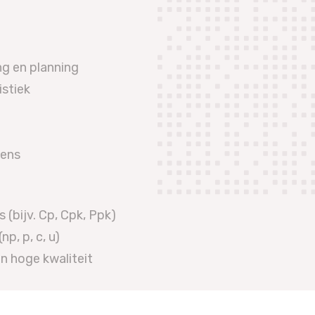
ng en planning
istiek
vens
(bijv. Cp, Cpk, Ppk)
p, p, c, u)
n hoge kwaliteit
n