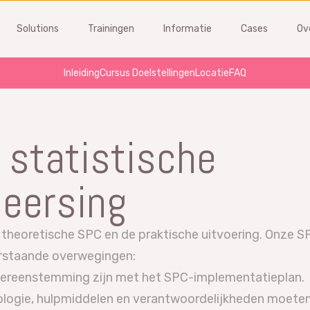
Solutions
Trainingen
Informatie
Cases
Ov
Inleiding
Cursus Doelstellingen
Locatie
FAQ
FMEA
MSA
om problemen en verminder
Beheer gages en leveranciers
n statistische
’s in een vroeg stadium
voer kalibratie en MSA studies
software
Gage Management software
eersing
 een demo aan
Vraag een demo aan
s FMEA?
Wat is MSA?
n theoretische SPC en de praktische uitvoering. Onze SP
training
MSA training
derstaande overwegingen:
vereenstemming zijn met het SPC-implementatieplan.
gie, hulpmiddelen en verantwoordelijkheden moeten du