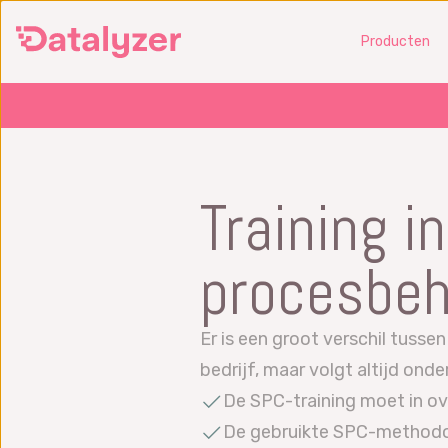
Ga
Producten
naar
de
hoofdinhoud
SPC
Beheers en verbeter
Voork
Training i
productieprocessen en capability
risico
SPC software
FMEA 
procesbeh
Software voor Six Sigma
Vraag
Analyse
Wat i
Vraag een demo aan
Er is een groot verschil tusse
FMEA 
bedrijf, maar volgt altijd on
Wat is SPC?
De SPC-training moet in o
SPC training
De gebruikte SPC-methodolo