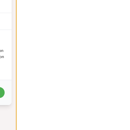
on
ion