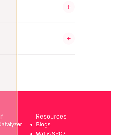
ze eigen teamleden kunnen
.
jf
Resources
Datalyzer
Blogs
Wat is SPC?