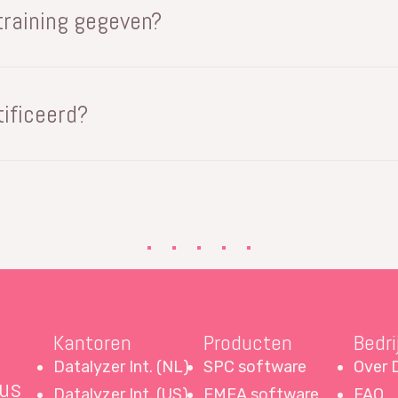
training gegeven?
en in het Engels en in enkele andere talen die door on
ds, Spaans, Portugees, Maleis en Duits.
ificeerd?
ang is een gecertificeerde HRD Corp trainingsaanbieder
Kantoren
Producten
Bedri
Datalyzer Int. (NL)
SPC software
Over 
ous
Datalyzer Int. (US)
FMEA software
FAQ