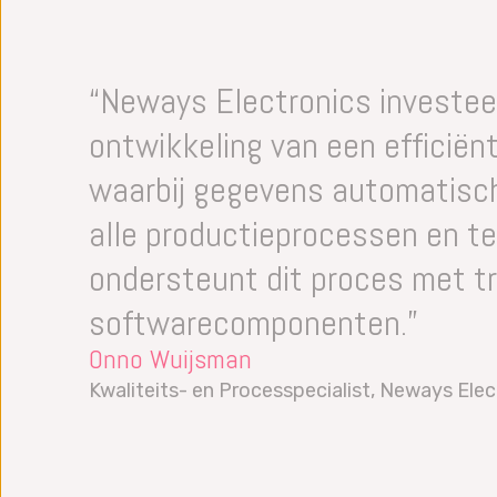
locatie.
Datalyzer biedt ook “Train de Trai
Neem contact op met ons kantoor
waarbij het management wordt ge
voor de mogelijkheden.
implementatieplan.
“Neways Electronics investee
ontwikkeling van een efficië
waarbij gegevens automatisc
alle productieprocessen en te
ondersteunt dit proces met tr
softwarecomponenten.”
Onno Wuijsman
Kwaliteits- en Processpecialist, Neways Elec