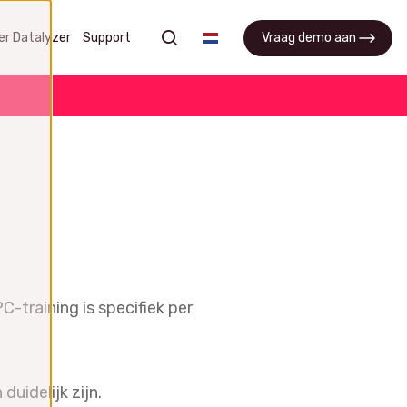
zoeken
er Datalyzer
Support
Vraag demo aan
APQP
 en
Manage APQP processen, projecten
 uit
en verbeter samenwerking tussen
teams
APQP software
Vraag een demo aan
C-training is specifiek per
Wat is APQP?
FAQ
idelijk zijn.