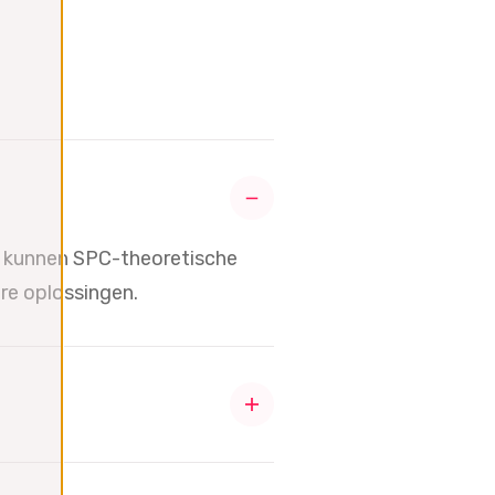
We kunnen SPC-theoretische
re oplossingen.
ring met het onderwerp
n de theoretische concepten.