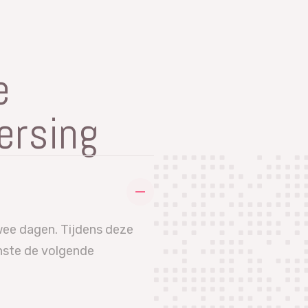
e
ersing
wee dagen. Tijdens deze
nste de volgende