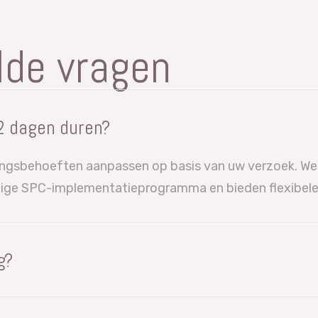
lde vragen
 2 dagen duren?
ainingsbehoeften aanpassen op basis van uw verzoek. 
edige SPC-implementatieprogramma en bieden flexibele
g?
r) solution engineers. Ons team heeft praktische erva
 en gebruikt deze praktische kennis bij het trainen va