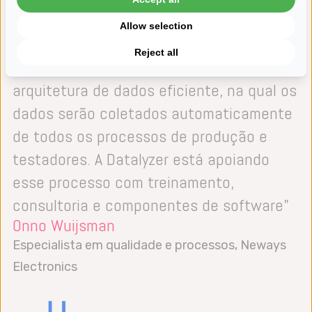
Allow selection
“A Neways Electronics está investindo
Reject all
fortemente no desenvolvimento de uma
arquitetura de dados eficiente, na qual os
dados serão coletados automaticamente
de todos os processos de produção e
testadores. A Datalyzer está apoiando
esse processo com treinamento,
consultoria e componentes de software”
Onno Wuijsman
Especialista em qualidade e processos, Neways
Electronics