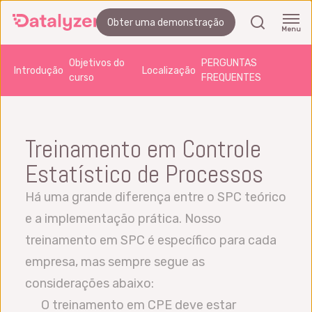
Skip
search
Obter uma demonstração
to
Menu
main
Objetivos do
PERGUNTAS
Introdução
Localização
content
curso
FREQUENTES
Treinamento em Controle
Estatístico de Processos
Há uma grande diferença entre o SPC teórico
e a implementação prática. Nosso
treinamento em SPC é específico para cada
empresa, mas sempre segue as
considerações abaixo:
O treinamento em CPE deve estar