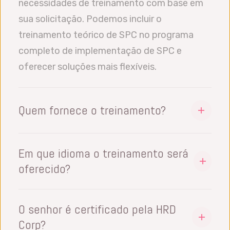
necessidades de treinamento com base em
sua solicitação. Podemos incluir o
treinamento teórico de SPC no programa
completo de implementação de SPC e
oferecer soluções mais flexíveis.
Quem fornece o treinamento?
Um de nossos engenheiros de soluções
experientes (mais de 10 anos). Nossa equipe
Em que idioma o treinamento será
tem experiência prática com o tópico de
oferecido?
Controle Estatístico de Processos e usa esse
Podemos oferecer treinamento em inglês e
conhecimento prático no treinamento dos
em alguns outros idiomas que podem ser
O senhor é certificado pela HRD
conceitos teóricos.
cobertos pelos membros da nossa equipe,
Corp?