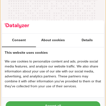
propriedade. O ideal é que o treinamento seja
usando o Teams/WebEx ou a plataforma de
Belts e interessados em auditar SPC.
dado em uma combinação de treinamento
sua empresa ou pessoalmente no local por
em sala de aula, treinamento baseado em
nosso representante local, seja em um local
computador e treinamento no trabalho. Essa
central ou em cada local.
combinação torna o treinamento eficaz,
Entre em contato com nosso escritório
menos dispendioso e possibilita o
Consent
About cookies
Details
(sales@datalyzer.com) para saber as
treinamento contínuo de novos funcionários.
possibilidades.
A Datalyzer também oferece programas de
This website uses cookies
“Treinamento de Instrutores”, consultando a
We use cookies to personalize content and ads, provide social
gerência em relação ao plano de
media features, and analyze our website traffic. We also share
information about your use of our site with our social media,
implementação.
advertising, and analytics partners. These partners may
combine it with other information you've provided to them or that
they've collected from your use of their services.
Accept all