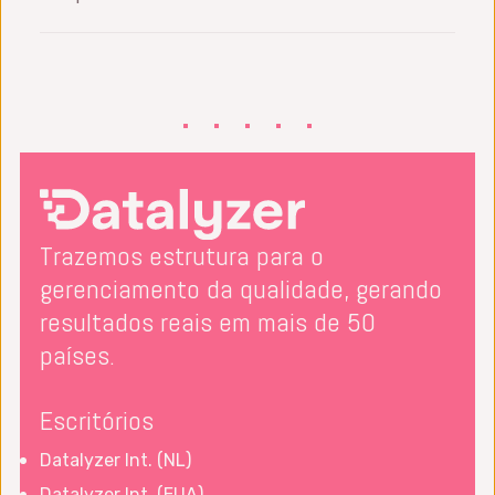
como holandês, espanhol, português, malaio
Sim, a Datalyzer Malaysia em Penang é um
e alemão.
provedor de treinamento certificado pela
HRD Corp.
Trazemos estrutura para o
gerenciamento da qualidade, gerando
resultados reais em mais de 50
países.
Escritórios
Datalyzer Int. (NL)
Datalyzer Int. (EUA)