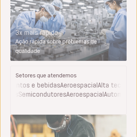
3x mais rápido
Ação rápida sobre problemas de
qualidade
Setores que atendemos
limentos e bebidas
Aeroespacial
Alta tecnologia
e bebidas
Semicondutores
Aeroespacial
Automot