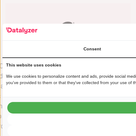
“Usamos o DataLyzer Qualis para
“
manter um número crescente de
Consent
gráficos SPC para nossa fábrica
la
PC
de wafer de semicondutores.
d
This website uses cookies
oda
Alguns gráficos são monitorados
We use cookies to personalize content and ads, provide social media
you've provided to them or that they've collected from your use of th
ta
diariamente, outros são usados
s
s
apenas para solução de
ma
problemas, enquanto outros
o
existem mais ou menos para “ver
e
ro
se conseguimos encontrar
alguma coisa”. Recentemente,