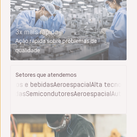
3x mais rápido
Ação rápida sobre problemas de
qualidade
Setores que atendemos
imentos e bebidas
Aeroespacial
Alta tecnologia
D
 e bebidas
Semicondutores
Aeroespacial
Automo