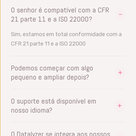
O senhor é compatível com a CFR
21 parte 11 e a ISO 22000?
Sim, estamos em total conformidade com a
CFR 21 parte 11 e a ISO 22000
Podemos começar com algo
pequeno e ampliar depois?
Sim, todos os nossos módulos de software
funcionam com licenças de usuário
O suporte está disponível em
(simultâneas), de modo que o senhor pode
nosso idioma?
adicionar licenças à medida que avança. O
Nosso software está disponível em inglês,
senhor pode adicionar usuários ou vários
espanhol, francês, alemão, chinês
O Datalyzer se integra aos nossos
locais (plantas) em que cada usuário verá