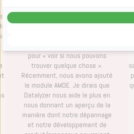
conducteurs. Certains tableaux
p
es
sont contrôlés quotidiennement,
l
de
d’autres ne sont utilisés que
s
pour le dépannage, tandis que
e
d’autres existent plus ou moins
pour « voir si nous pouvons
e
trouver quelque chose ».
s
et
Récemment, nous avons ajouté
p
le module AMDE. Je dirais que
q
ns
Datalyzer nous aide le plus en
nous donnant un aperçu de la
manière dont notre dépannage
et notre développement de