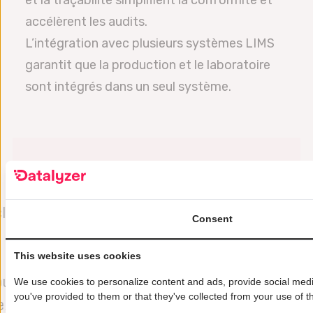
accélèrent les audits.
L’intégration avec plusieurs systèmes LIMS
garantit que la production et le laboratoire
sont intégrés dans un seul système.
clé
« Nous utilisons DataLyzer Qualis
«
Consent
pour maintenir un nombre
e
croissant de graphiques SPC
This website uses cookies
our
pour notre usine de fabrication
l
We use cookies to personalize content and ads, provide social media
you've provided to them or that they've collected from your use of th
e.
de tranches de semi-
v