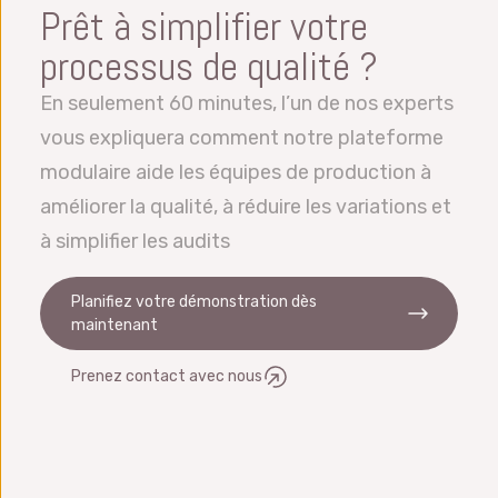
Prêt à simplifier votre
environnement Python Service Manager.
avons des bureaux dans le monde entier et
Nous pouvons gérer l’importation et
processus de qualité ?
pouvons également fournir une assistance
l’exportation depuis et vers Excel, des fichiers
dans la plupart des langues.
En seulement 60 minutes, l’un de nos experts
et des bases de données. Nous nous
vous expliquera comment notre plateforme
intégrons également avec OEE, ERP, LIMS,
modulaire aide les équipes de production à
MES, etc.
améliorer la qualité, à réduire les variations et
à simplifier les audits
Planifiez votre démonstration dès
maintenant
Prenez contact avec nous