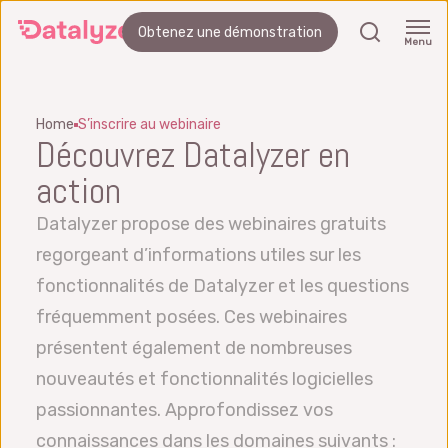
Passer
recherch
Obtenez une démonstration
au
Menu
contenu
principal
Home
S’inscrire au webinaire
Découvrez Datalyzer en
action
Datalyzer propose des webinaires gratuits
regorgeant d’informations utiles sur les
fonctionnalités de Datalyzer et les questions
fréquemment posées. Ces webinaires
présentent également de nombreuses
nouveautés et fonctionnalités logicielles
passionnantes. Approfondissez vos
connaissances dans les domaines suivants :