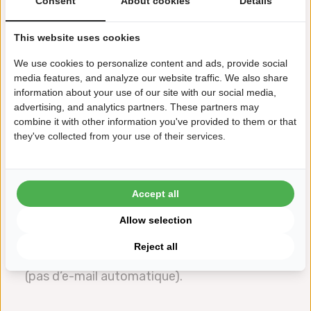
Consent
About cookies
Details
Contrôle statistique des processus et
This website uses cookies
gestion de la conformité dans l’industrie
agroalimentaire | Mercredi 9 septembre, à
We use cookies to personalize content and ads, provide social
media features, and analyze our website traffic. We also share
10 h 00 EST, 16 h 00 CET.
information about your use of our site with our social media,
Au cours de ce webinaire, nous vous
advertising, and analytics partners. These partners may
combine it with other information you've provided to them or that
présenterons en détail la gestion de la
they've collected from your use of their services.
conformité et la conformité des
prélèvements, ainsi que leur mise en œuvre
dans Datalyzer Qualis SPC.
Accept all
Une fois que vous vous serez inscrit(e) à
Allow selection
gauche, nous vous enverrons par e-mail le lien
Reject all
vers le webinaire dans les plus brefs délais
(pas d’e-mail automatique).