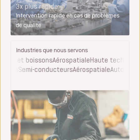
3x plus rapide
Intervention rapide en cas de problèmes
de qualité
Industries que nous servons
ion et boissons
Aérospatiale
Haute technologie
D
 boissons
Semi-conducteurs
Aérospatiale
Autom