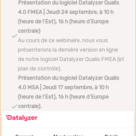
Présentation du logiciel Datalyzer Qualis
4.0 FMEA | Jeudi 24 septembre,
à 10 h
(heure de l’Est), 16 h (heure d’Europe
centrale
)
Au cours de ce webinaire, nous vous
présenterons la dernière version en ligne
de notre logiciel Datalyzer Qualis FMEA (et
plan de contrôle).
Présentation du logiciel Datalyzer Qualis
4.0 MSA | Jeudi 17 septembre, à 10 h
(heure de l’Est), 16 h (heure d’Europe
centrale).
Au cours de ce webinaire, nous vous
présenterons la dernière version en ligne
du logiciel Datalyzer Qualis MSA.