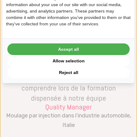
information about your use of our site with our social media,
possibilités.
advertising, and analytics partners. These partners may
combine it with other information you've provided to them or that
they've collected from your use of their services.
Accept all
« Datalyzer a une grande compréhension
Allow selection
des exigences spécifiques et difficiles de
Reject all
l’AIAG-VDA FMEA et l’a très bien fait
comprendre lors de la formation
dispensée à notre équipe
Quality Manager
Moulage par injection dans l’industrie automobile,
Italie