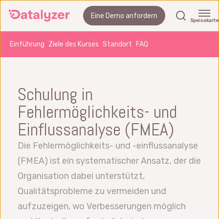
Springe
Suchen
Eine Demo anfordern
zum
Speisekarte
Hauptinhalt
Einführung
Ziele des Kurses
Standort
FAQ
Schulung in
Fehlermöglichkeits- und
Einflussanalyse (FMEA)
Die Fehlermöglichkeits- und -einflussanalyse
(FMEA) ist ein systematischer Ansatz, der die
Organisation dabei unterstützt,
Qualitätsprobleme zu vermeiden und
aufzuzeigen, wo Verbesserungen möglich