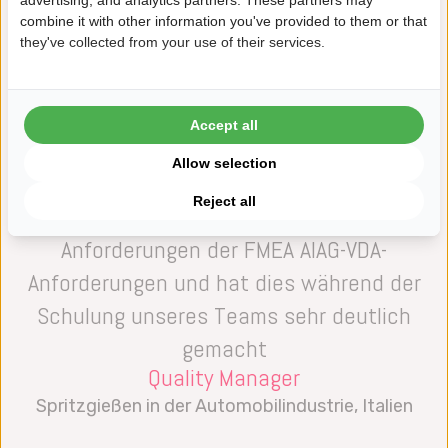
advertising, and analytics partners. These partners may
(sales@datalyzer.com) für weitere
combine it with other information you've provided to them or that
they've collected from your use of their services.
Informationen.
Accept all
Allow selection
„Datalyzer hat ein sehr gutes Verständnis
Reject all
für die spezifischen/anspruchsvollen
Anforderungen der FMEA AIAG-VDA-
Anforderungen und hat dies während der
Schulung unseres Teams sehr deutlich
gemacht
Quality Manager
Spritzgießen in der Automobilindustrie, Italien