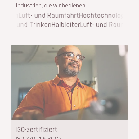
Industrien, die wir bedienen
ken
Luft- und Raumfahrt
Hochtechnologie
Medizi
ung
Essen und Trinken
Halbleiter
Luft- und Raum
ISO-zertifiziert
ISO 27001 & SOC2