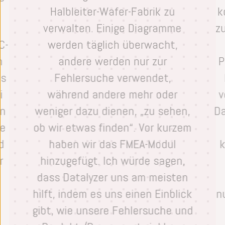
Halbleiter-Wafer-Fabrik zu
k
Stufen angepasst werden und bieten
verwalten. Einige Diagramme
z
strukturierte Werkzeuge für die Planung,
C-
werden täglich überwacht,
Dokumentation und Überwachung des
h
andere werden nur zur
P
Fortschritts in den wichtigsten APQP-
as
Fehlersuche verwendet,
Phasen.
i
während andere mehr oder
v
in
weniger dazu dienen, „zu sehen,
Da
se
ob wir etwas finden“. Vor kurzem
d
haben wir das FMEA-Modul
k
r
hinzugefügt. Ich würde sagen,
dass Datalyzer uns am meisten
hilft, indem es uns einen Einblick
n
gibt, wie unsere Fehlersuche und