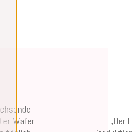
achsende
ter-Wafer-
„Der 