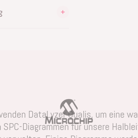
n Ihrem Unternehmen
 vergleichen
Zertifikaten, keine MSA-
g
en und (historischen)
s ist überall direkt
n automatisch auf der
ngshistorie und
die Instrumente zur
ällige Geräte und Audit-
rwenden DataLyzer Qualis, um eine w
n SPC-Diagrammen für unsere Halblei