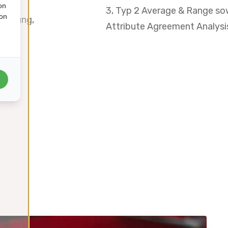
en,
on
3, Typ 2 Average & Range s
ion
brierung,
Attribute Agreement Analysi