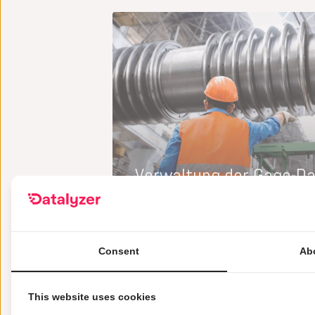
Verwaltung der Gage-D
Pflegen Sie eine zentrale Datenbank
Ihrem Unternehmen verwendeten 
Consent
Ab
Verfolgen Sie die Geräteidentifikat
Standort und die Eigentumsverhält
This website uses cookies
Untersuchungsintervalle, die Wartu