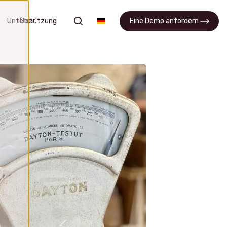
Suchen
Unterstützung
Über
Eine Demo anfordern
nt
APQP
ranten
Optimieren Sie Prozesse und
verbessern Sie die Zusammenarbeit
zwischen Teams
APQP-Software
Eine Demo anfordern
Was ist APQP?
FAQ