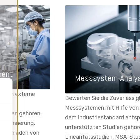
ment
Messsystem-Analy
s auch externe
Bewerten Sie die Zuverlässig
Messsystemen mit Hilfe von
ktionen gehören:
dem Industriestandard entsp
r Erinnerung,
unterstützten Studien gehöre
, Hochladen von
Linearitätsstudien, MSA-Stu