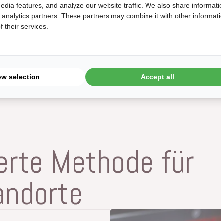
externen Kalibrierungszertifikat
edia features, and analyze our website traffic. We also share informati
d analytics partners. These partners may combine it with other informat
Arbeitsanweisungen für die Kali
 their services.
Dokumentation der Ergebnisse.
ow selection
Accept all
erte Methode für
andorte