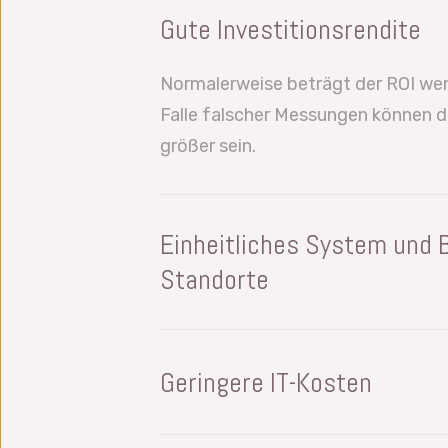
Gute Investitionsrendite
Normalerweise beträgt der ROI wen
Falle falscher Messungen können 
größer sein.
Einheitliches System und Be
Standorte
Mehrere Standorte können das Pr
gemeinsam nutzen, so dass im ge
standardisierte Arbeitsweise möglic
Geringere IT-Kosten
Warum das wichtig ist:
Datalyzer Gage Management ist we
Überwachen Sie die Leistung der