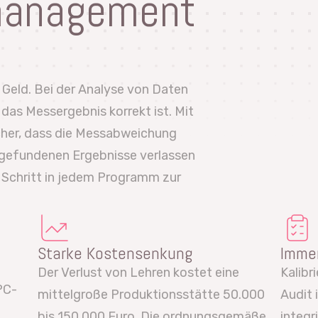
management
 Geld. Bei der Analyse von Daten
das Messergebnis korrekt ist. Mit
icher, dass die Messabweichung
e gefundenen Ergebnisse verlassen
r Schritt in jedem Programm zur
Starke Kostensenkung
Immer
Der Verlust von Lehren kostet eine
Kalibr
PC-
mittelgroße Produktionsstätte 50.000
Audit 
bis 150.000 Euro. Die ordnungsgemäße
integ