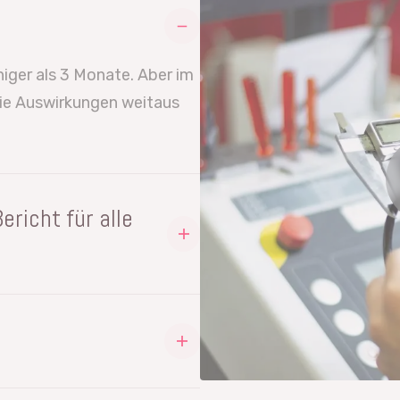
iger als 3 Monate. Aber im
die Auswirkungen weitaus
richt für alle
üfmittelverwaltungssystem
samten Unternehmen eine
h ist.
bbasiert, so dass keine
 Anlage in Echtzeit