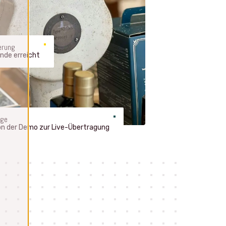
erung
nde erreicht
age
on der Demo zur Live-Übertragung