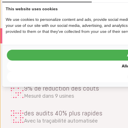
This website uses cookies
We use cookies to personalize content and ads, provide social medi
your use of our site with our social media, advertising, and analyti
provided to them or that they've collected from your use of their ser
A propos de GCI
Défi
Résultats
Témoignage
50+ pays
All
Utilisation mondiale, impact local
9% de réduction des coûts
Mesuré dans 9 usines
des audits 40% plus rapides
Avec la traçabilité automatisée