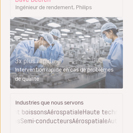
Ingénieur de rendement, Philips
3x plus rapide
Intervention rapide en cas de problèmes
de qualité
Industries que nous servons
n et boissons
Aérospatiale
Haute technologie
Di
et boissons
Semi-conducteurs
Aérospatiale
Auto