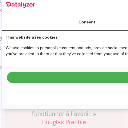
de
d’autres ne sont utilisés que
s
pour le dépannage, tandis que
e
d’autres existent plus ou moins
Consent
pour « voir si nous pouvons
e
trouver quelque chose ».
s
This website uses cookies
et
Récemment, nous avons ajouté
p
We use cookies to personalize content and ads, provide social media
you've provided to them or that they've collected from your use of th
le module AMDE. Je dirais que
q
ns
Datalyzer nous aide le plus en
nous donnant un aperçu de la
manière dont notre dépannage
et notre développement de
produit/processus pourraient
fonctionner à l’avenir. »
Douglas Prebble