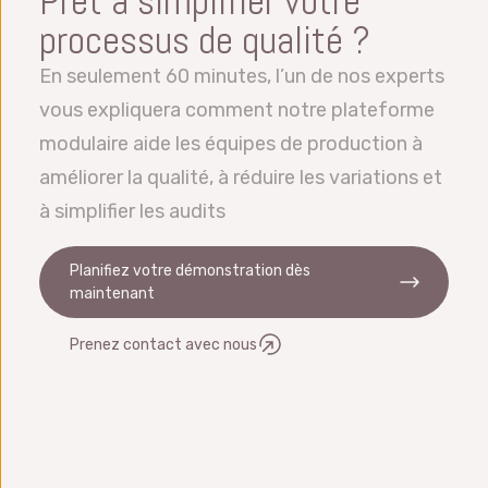
Prêt à simplifier votre
avons des bureaux dans le monde entier et
Nous pouvons gérer l’importation et
processus de qualité ?
pouvons également fournir une assistance
l’exportation depuis et vers Excel, des fichiers
dans la plupart des langues.
En seulement 60 minutes, l’un de nos experts
et des bases de données. Nous nous
vous expliquera comment notre plateforme
intégrons également avec OEE, ERP, LIMS,
modulaire aide les équipes de production à
MES, etc.
améliorer la qualité, à réduire les variations et
à simplifier les audits
Planifiez votre démonstration dès
maintenant
Prenez contact avec nous