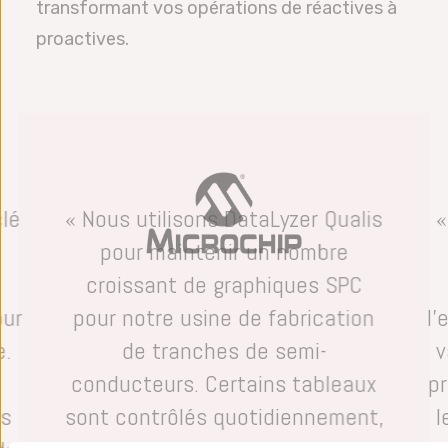
transformant vos opérations de réactives à
proactives.
clé
« Nous utilisons DataLyzer Qualis
«
pour maintenir un nombre
e
croissant de graphiques SPC
our
pour notre usine de fabrication
l
e.
de tranches de semi-
v
conducteurs. Certains tableaux
p
es
sont contrôlés quotidiennement,
l