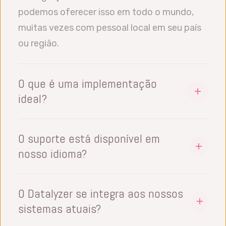
podemos oferecer isso em todo o mundo,
muitas vezes com pessoal local em seu país
ou região.
O que é uma implementação
ideal?
Sim, muitas vezes a implementação é
gradual. O ideal é combinar treinamento e
O suporte está disponível em
implementação. Por exemplo, oferecemos
nosso idioma?
um treinamento em MSA e, em seguida, o
Nosso software está disponível em inglês,
senhor leva duas ou três semanas para
espanhol, francês, alemão, chinês
O Datalyzer se integra aos nossos
realizar estudos de MSA. Depois, temos o
simplificado, chinês tradicional, português
sistemas atuais?
próximo treinamento para avaliar os
(Portugal e Brasil), holandês, finlandês,
resultados e ver como os resultados da MSA
Há muitas possibilidades de integração