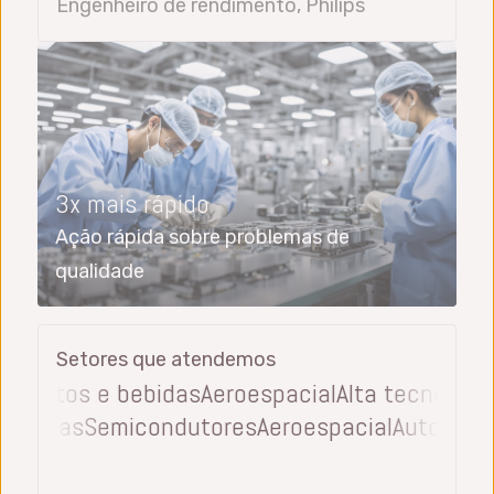
Engenheiro de rendimento, Philips
3x mais rápido
Ação rápida sobre problemas de
qualidade
Setores que atendemos
entos e bebidas
Aeroespacial
Alta tecnologia
Dis
os e bebidas
Semicondutores
Aeroespacial
Auto