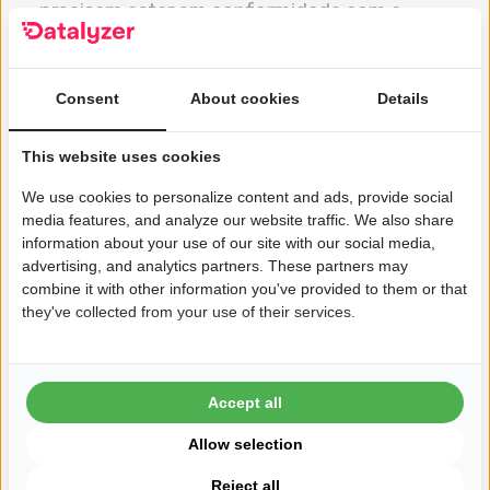
precisam estar em conformidade com a
IATF16949. Este blog explica a integração da
MSA e…
Consent
About cookies
Details
Blog
FMEA
MSA
This website uses cookies
We use cookies to personalize content and ads, provide social
media features, and analyze our website traffic. We also share
information about your use of our site with our social media,
advertising, and analytics partners. These partners may
combine it with other information you've provided to them or that
9%
they've collected from your use of their services.
Redução de custos alcançada pelos
clientes
Accept all
Allow selection
Reject all