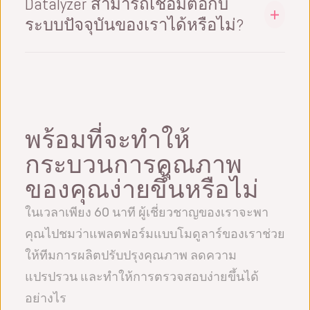
Datalyzer สามารถเชื่อมต่อกับ
ศึกษา MSA แล้วเราจะจัดการฝึกอบรมครั้งต่อไป
โปรตุเกส (โปรตุเกส & บราซิล), ดัตช์, ฟินแลนด์,
ระบบปัจจุบันของเราได้หรือไม่?
เพื่อประเมินผลลัพธ์และดูว่าผลลัพธ์ MSA
เดนมาร์ก, ฮังการี และมาเลย์ สามารถเพิ่มภาษา
สามารถปรับปรุงได้อย่างไร และจะวางแผน
มีความเป็นไปได้ในการผสานรวมกับ Datalyzer
เพิ่มเติมได้อย่างรวดเร็ว ภายในระบบผู้ใช้สามารถ
ตารางการสอบเทียบและ MSA อย่างไร รวมถึงวิธี
มากมาย โดยใช้ web API ของเรา, DLL ที่ทำงาน
ทำงานในภาษาของตนเองได้พร้อมกัน เรามี
การรายงานผลลัพธ์ให้ผู้บริหารทราบ สิ่งสำคัญคือ
เต็มรูปแบบ หรือสภาพแวดล้อม Python Service
สำนักงานทั่วโลกและสามารถให้การสนับสนุนใน
เครื่องมือหลักต้องถูกฝังอยู่ในงานประจำวันการ
Manager ของเรา เราสามารถจัดการการนำเข้า
ภาษาส่วนใหญ่ได้เช่นกัน
ฝึกอบรมเป็นเวลา 2 วันแล้วกลับไปทำงานตาม
พร้อมที่จะทำให้
และส่งออกจากและไปยัง Excel, ไฟล์ และฐาน
ปกติมักไม่ได้ผล
ข้อมูลได้ เรายังผสานรวมกับ ERP, LIMS, MES
กระบวนการคุณภาพ
เป็นต้น
ของคุณง่ายขึ้นหรือไม่
ในเวลาเพียง 60 นาที ผู้เชี่ยวชาญของเราจะพา
คุณไปชมว่าแพลตฟอร์มแบบโมดูลาร์ของเราช่วย
ให้ทีมการผลิตปรับปรุงคุณภาพ ลดความ
แปรปรวน และทำให้การตรวจสอบง่ายขึ้นได้
อย่างไร