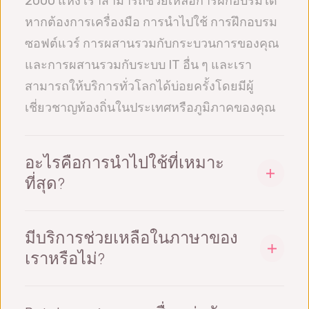
2000 แห่ง เราสามารถช่วยเหลือการฝึกอบรมได้
หากต้องการเครื่องมือ การนำไปใช้ การฝึกอบรม
ซอฟต์แวร์ การผสานรวมกับกระบวนการของคุณ
และการผสานรวมกับระบบ IT อื่น ๆ และเรา
สามารถให้บริการทั่วโลกได้บ่อยครั้งโดยมีผู้
เชี่ยวชาญท้องถิ่นในประเทศหรือภูมิภาคของคุณ
อะไรคือการนำไปใช้ที่เหมาะ
ที่สุด?
ใช่ครับ/ค่ะ บ่อยครั้งที่การนำไปใช้จริงเป็นไป
อย่างค่อยเป็นค่อยไป ในอุดมคติ เราควรผสม
มีบริการช่วยเหลือในภาษาของ
ผสานการฝึกอบรมและการนำไปใช้เข้าด้วยกัน
เราหรือไม่?
ตัวอย่างเช่น เราจัดการฝึกอบรม MSA ให้คุณ จาก
ซอฟต์แวร์ของเราพร้อมใช้งานในภาษาอังกฤษ,
นั้นคุณใช้เวลา 2 หรือ 3 สัปดาห์ในการทำการ
สเปน, ฝรั่งเศส, เยอรมัน, จีนตัวย่อ, จีนตัวเต็ม,