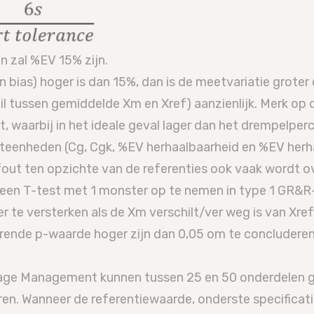
n zal %EV 15% zijn.
 bias) hoger is dan 15%, dan is de meetvariatie groter
schil tussen gemiddelde Xm en Xref) aanzienlijk. Merk op
 waarbij in het ideale geval lager dan het drempelper
teenheden (Cg, Cgk, %EV herhaalbaarheid en %EV herha
out ten opzichte van de referenties ook vaak wordt 
m een T-test met 1 monster op te nemen in type 1 GR
der te versterken als de Xm verschilt/ver weg is van Xr
rende p-waarde hoger zijn dan 0,05 om te concluderen 
 Gage Management kunnen tussen 25 en 50 onderdelen 
ren. Wanneer de referentiewaarde, onderste specificat