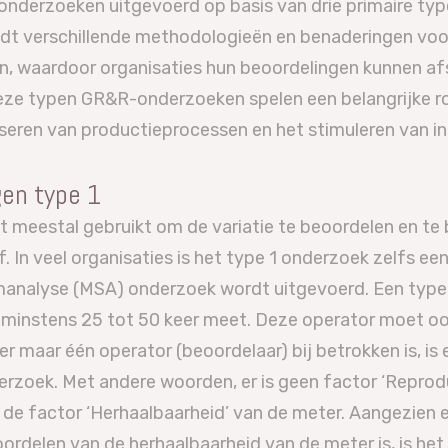
derzoeken uitgevoerd op basis van drie primaire typ
dt verschillende methodologieën en benaderingen voor
en, waardoor organisaties hun beoordelingen kunnen a
Deze typen GR&R-onderzoeken spelen een belangrijke rol
iseren van productieprocessen en het stimuleren van in
gen type 1
meestal gebruikt om de variatie te beoordelen en te b
. In veel organisaties is het type 1 onderzoek zelfs ee
manalyse (MSA) onderzoek wordt uitgevoerd. Een type
 minstens 25 tot 50 keer meet. Deze operator moet o
 maar één operator (beoordelaar) bij betrokken is, is 
erzoek. Met andere woorden, er is geen factor ‘Reprodu
 de factor ‘Herhaalbaarheid’ van de meter. Aangezien 
rdelen van de herhaalbaarheid van de meter is, is he