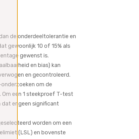
 dan de onderdeeltolerantie en
 dat gewoonlijk 10 of 15% als
centage gewenst is.
albaarheid en bias) kan
overwogen en gecontroleerd.
&R-onderzoeken om de
ef. Om een 1 steekproef T-test
dat er geen significant
geselecteerd worden om een
ielimiet (LSL) en bovenste