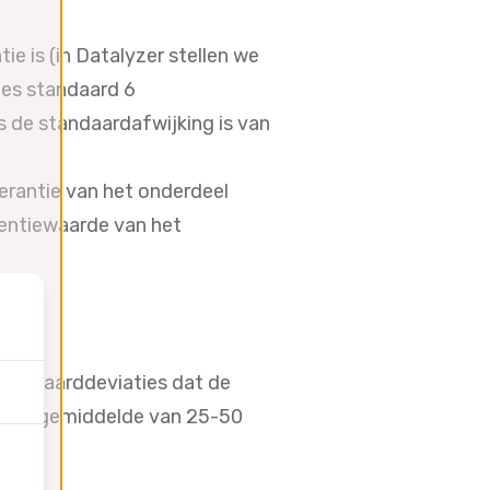
e is (in Datalyzer stellen we
oces standaard 6
s de standaardafwijking is van
lerantie van het onderdeel
rentiewaarde van het
 standaarddeviaties dat de
m het gemiddelde van 25-50