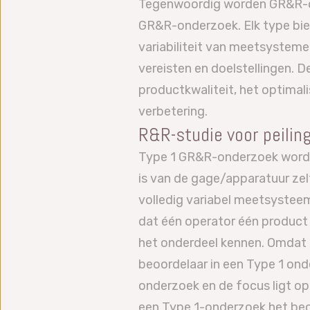
Tegenwoordig worden GR&R-on
GR&R-onderzoek. Elk type bie
variabiliteit van meetsystem
vereisten en doelstellingen. 
productkwaliteit, het optimal
verbetering.
R&R-studie voor peilin
Type 1 GR&R-onderzoek wordt 
is van de gage/apparatuur zelf
volledig variabel meetsystee
dat één operator één product
het onderdeel kennen. Omdat er
beoordelaar in een Type 1 ond
onderzoek en de focus ligt op
een Type 1-onderzoek het beoo