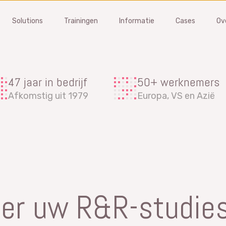
Solutions
Trainingen
Informatie
Cases
Ov
FMEA
MSA
47 jaar in bedrijf
50+ werknemers
om problemen en verminder
Beheer gages en leveranciers
Afkomstig uit 1979
Europa, VS en Azië
’s in een vroeg stadium
voer kalibratie en MSA studies
software
Gage Management software
 een demo aan
Vraag een demo aan
s FMEA?
Wat is MSA?
training
MSA training
er uw R&R-studie