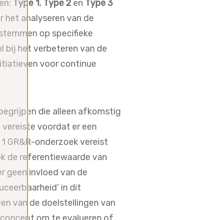
en:
Type 1
,
Type 2
en
Type 3
 het analyseren van de
fstemmen op specifieke
 bij het verbeteren van de
itiatieven voor continue
egrijpen die alleen afkomstig
n vereiste voordat er een
 1 GR&R-onderzoek vereist
ok de referentiewaarde van
er geen invloed van de
ceerbaarheid’ in dit
een van de doelstellingen van
t concept om te evalueren of