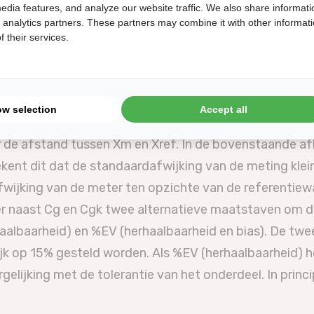
edia features, and analyze our website traffic. We also share informati
d analytics partners. These partners may combine it with other informat
 their services.
ow selection
Accept all
 de metingen van de referentiewaarde af ligt, hoe hoge
r de afstand tussen Xm en Xref. In de bovenstaande afb
ekent dit dat de standaardafwijking van de meting klein
wijking van de meter ten opzichte van de referentiewaa
 er naast Cg en Cgk twee alternatieve maatstaven om d
aalbaarheid) en %EV (herhaalbaarheid en bias). De tw
 op 15% gesteld worden. Als %EV (herhaalbaarheid) ho
rgelijking met de tolerantie van het onderdeel. In princ