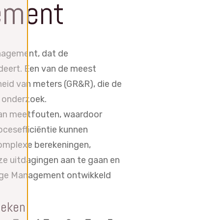
ement
nagement, dat de
deert. Een van de meest
eid van meters (GR&R), die de
 onderzoek.
van meetfouten, waardoor
cesefficiëntie kunnen
complexe berekeningen,
eze uitdagingen aan te gaan en
Gage Management ontwikkeld
oeken