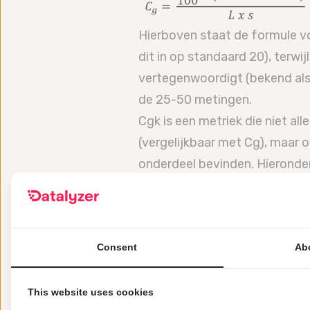
Hierboven staat de formule vo
dit in op standaard 20), terwi
vertegenwoordigt (bekend als 
de 25-50 metingen.
Cgk is een metriek die niet al
(vergelijkbaar met Cg), maar 
onderdeel bevinden. Hieronder
Waarbij K het percentage van 
Consent
Ab
helft van de processpreiding
metingen en Xref de referent
This website uses cookies