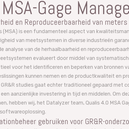
.0 MSA-Gage Manag
arheid en Reproduceerbaarheid van meters
 (MSA) is een fundamenteel aspect van kwaliteitsma
gheid van meetsystemen in diverse industrieën garan
de analyse van de herhaalbaarheid en reproduceerbaarh
 meetsystemen evalueert door middel van systematisch
ieel voor het identificeren en beperken van bronnen 
slissingen kunnen nemen en de productkwaliteit en pro
n GR&R studies gaat echter traditioneel gepaard met 
en aanzienlijke investering in tijd en middelen. Om d
nen, hebben wij, het Datalyzer team, Qualis 4.0 MSA 
 softwareoplossing.
ationbeheer gebruiken voor GR&R-onderz