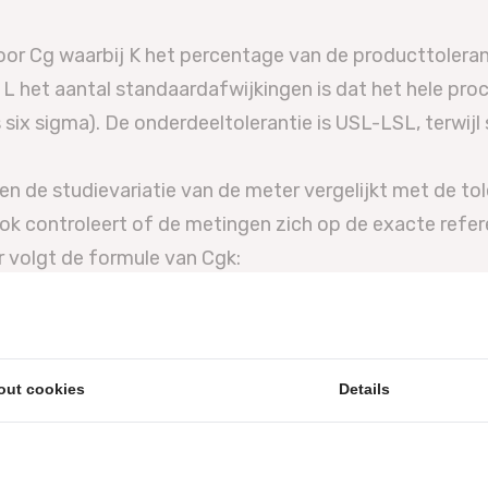
or Cg waarbij K het percentage van de producttoleranti
jl L het aantal standaardafwijkingen is dat het hele pr
six sigma). De onderdeeltolerantie is USL-LSL, terwijl 
leen de studievariatie van de meter vergelijkt met de to
ook controleert of de metingen zich op de exacte refe
 volgt de formule van Cgk:
de onderdeeltolerantie is (standaard 20), L het aantal
out cookies
Details
 vertegenwoordigt (meestal wordt 3 als L gebruikt), X
iewaarde van het onderdeel.