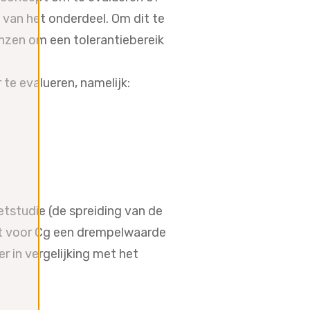
e van het onderdeel. Om dit te
nzen om een tolerantiebereik
e evalueren, namelijk:
etstudie (de spreiding van de
dt voor Cg een drempelwaarde
er in vergelijking met het