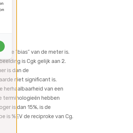
on
ion
r de “bias” van de meter is.
eelding is Cgk gelijk aan 2.
er is dan de
rde niet significant is.
e herhaalbaarheid van een
ee terminologieën hebben
ger is dan 15%, is de
ipe is %EV de reciproke van Cg.