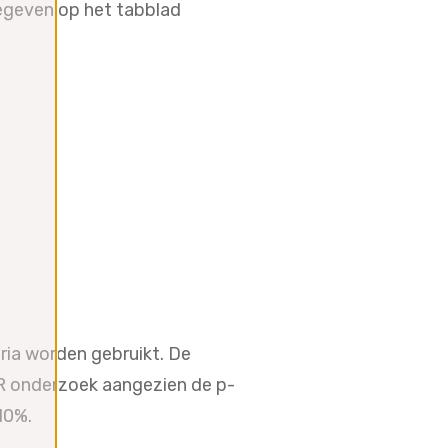
egeven op het tabblad
ria worden gebruikt. De
R onderzoek aangezien de p-
10%.