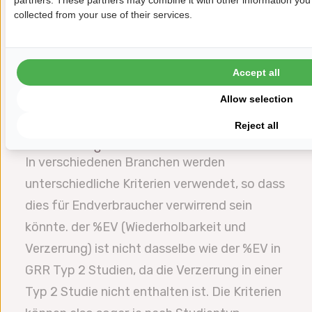
partners. These partners may combine it with other information you'
Wert für die Typ 1 Gage Study, während
collected from your use of their services.
andere Unternehmen nur Cg/Cgk verwenden.
Jede Auswahl von Kriterien kann als
Accept all
Standardregel für Ihr Unternehmen in der
Allow selection
Datalyzer Qualis 4.0 MSA Gage Management
Software konfiguriert werden.
Reject all
Beurteilungskriterien:
In verschiedenen Branchen werden
unterschiedliche Kriterien verwendet, so dass
dies für Endverbraucher verwirrend sein
könnte. der %EV (Wiederholbarkeit und
Verzerrung) ist nicht dasselbe wie der %EV in
GRR Typ 2 Studien, da die Verzerrung in einer
Typ 2 Studie nicht enthalten ist. Die Kriterien