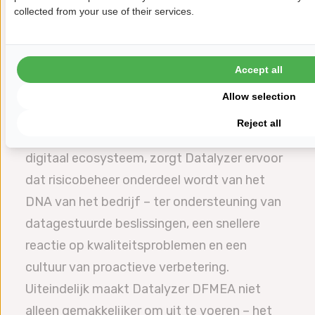
Dit voortdurende feedbacksysteem
collected from your use of their services.
verandert DFMEA van een eenmalige
documentatieoefening in een kader voor
actief leren. Elke productrelease versterkt de
Accept all
volgende ontwerpiteratie, waardoor kwaliteit
Allow selection
een meetbaar, herhaalbaar proces wordt.
Reject all
Door DFMEA in te bedden in een verbonden
digitaal ecosysteem, zorgt Datalyzer ervoor
dat risicobeheer onderdeel wordt van het
DNA van het bedrijf – ter ondersteuning van
datagestuurde beslissingen, een snellere
reactie op kwaliteitsproblemen en een
cultuur van proactieve verbetering.
Uiteindelijk maakt Datalyzer DFMEA niet
alleen gemakkelijker om uit te voeren – het