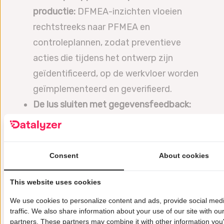
productie:
DFMEA-inzichten vloeien
rechtstreeks naar PFMEA en
controleplannen, zodat preventieve
acties die tijdens het ontwerp zijn
geïdentificeerd, op de werkvloer worden
geïmplementeerd en geverifieerd.
De lus sluiten met gegevensfeedback:
Door integratie met SPC en CAPA kunnen
teams detecteren of voorspelde risico’s
zich daadwerkelijk voordoen in de
Consent
About cookies
productie en die informatie
terugkoppelen naar toekomstige DFMEA-
This website uses cookies
cycli.
We use cookies to personalize content and ads, provide social med
traffic. We also share information about your use of our site with ou
partners. These partners may combine it with other information you'