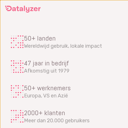
Ga
naar
de
hoofdinhoud
50+ landen
Wereldwijd gebruik, lokale impact
47 jaar in bedrijf
Afkomstig uit 1979
50+ werknemers
Europa, VS en Azië
2000+ klanten
Meer dan 20.000 gebruikers