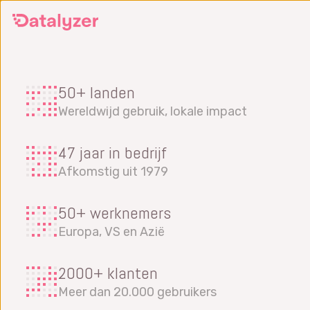
Ga
naar
de
hoofdinhoud
50+ landen
Wereldwijd gebruik, lokale impact
47 jaar in bedrijf
Afkomstig uit 1979
50+ werknemers
Europa, VS en Azië
2000+ klanten
Meer dan 20.000 gebruikers