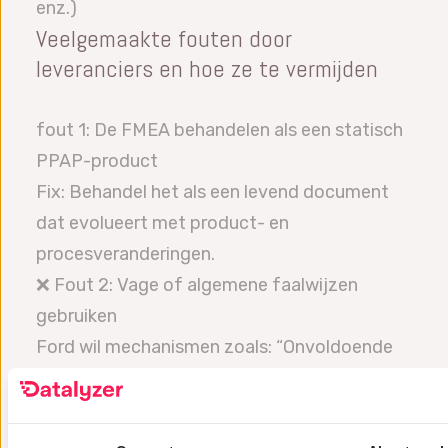
enz.)
Veelgemaakte fouten door
leveranciers en hoe ze te vermijden
fout 1: De FMEA behandelen als een statisch
PPAP-product
Fix: Behandel het als een levend document
dat evolueert met product- en
procesveranderingen.
❌ Fout 2: Vage of algemene faalwijzen
gebruiken
Ford wil mechanismen zoals: “Onvoldoende
laspenetratie door verkeerde uitlijning van de
elektrode”, niet “Lasfout”
fout 3: DFMEA ↔ PFMEA ↔ Controleplan