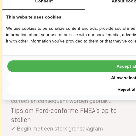
Consent
About cook
niet op elkaar afstemmen
Dit is de nummer 1 Ford controlebevinding.
This website uses cookies
❌ Fout 4: Geen bewijs dat acties het risico
We use cookies to personalize content and ads, provide social medi
daadwerkelijk verbeterden
information about your use of our site with our social media, adver
it with other information you've provided to them or that they've coll
Ford verwacht voor/na AP-beoordelingen,
bijgewerkte beoordelingen en
validatieresultaten.
Accept al
❌ Fout 5: Onjuiste toepassing van speciale
Allow selec
kenmerken
Reject al
Ford-specifieke SC-symbolen moeten
correct en consequent worden gebruikt.
Tips om Ford-conforme FMEA’s op te
stellen
✔ Begin met een sterk grensdiagram