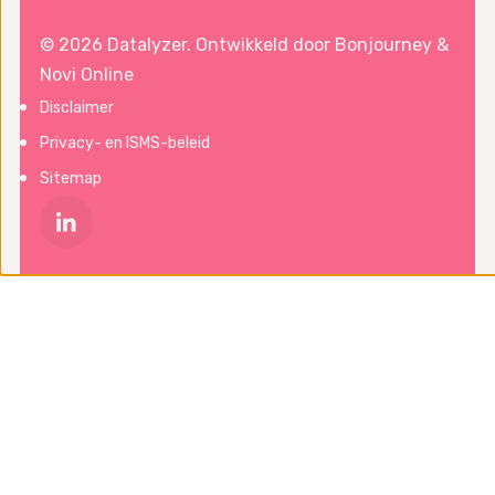
© 2026 Datalyzer. Ontwikkeld door
Bonjourney
&
Novi Online
Disclaimer
Privacy- en ISMS-beleid
Sitemap