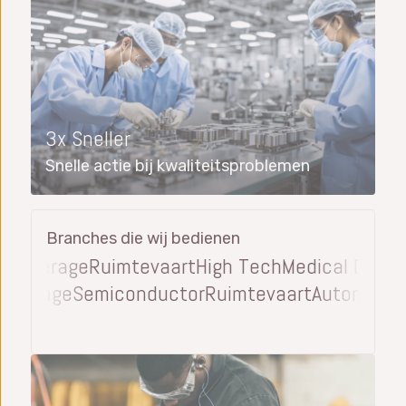
3x Sneller
Snelle actie bij kwaliteitsproblemen
Branches die wij bedienen
everage
Ruimtevaart
High Tech
Medical Devices
& Beverage
Semiconductor
Ruimtevaart
Automot