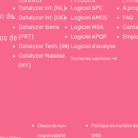
Datalyzer Int. (NL)
Logiciel SPC
A pro
on de
Datalyzer Int. (US)
Logiciel AMDE
FAQ
Datalyzer Iberia
Logiciel MSA
Conta
lus de
(PRT)
Logiciel APQP
Emplo
Datalyzer Tech. (IN)
Logiciel d’analyse
Datalyzer Malaisie.
Toutes les solutions
(MY)
Clause de non-
Politique en matière de
responsabilité
SMSI