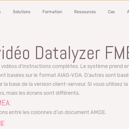
s
Solutions
Formation
Ressources
Cas
A
AMDE
Gestion de l’âge
 vidéo Datalyzer F
ir les problèmes et réduire
Changez vos jauges, vos
sques opérationnels à un stade
fournisseurs et toutes les ét
vidéos d’instructions complètes. Le système prend en
ce
MSA
ont basées sur le format AIAG-VDA. D’autres sont bas
iel AMDE
Logiciel de gestion des jauge
la base de la version client-serveur. Si vous utilisez la
ez une démonstration
Obtenez une démonstration
, mais les écrans sont différents.
-ce que l’AMDE ?
Qu’est-ce que la MSA ?
MEA:
tion AMDE
Formation MSA
tions entre les colonnes d’un document AMDE.
g: