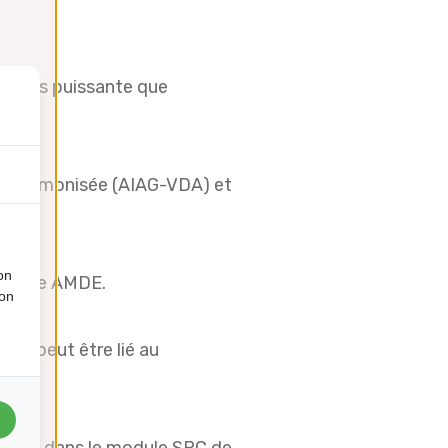
st plus puissante que
DE harmonisée (AIAG-VDA) et
on
 module AMDE.
ion
le peut être lié au