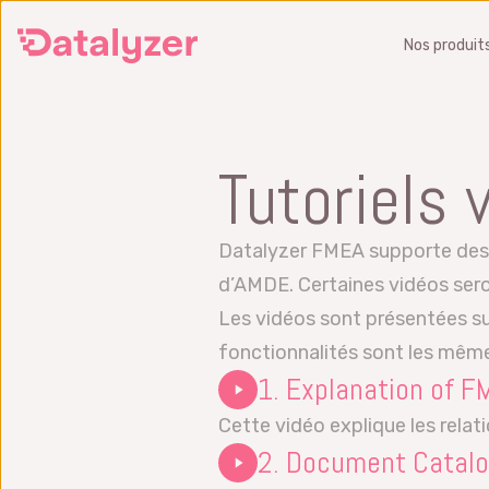
Passer
Nos produit
au
contenu
principal
SPC
Tutoriels
Contrôler et améliorer la qualité de
Préven
la production en temps réel
les ri
Datalyzer FMEA supporte des 
Logiciel SPC
préco
d’AMDE. Certaines vidéos ser
Logic
Logiciel d’analyse Six Sigma
Les vidéos sont présentées sur 
Obten
Obtenez une démonstration
fonctionnalités sont les mêmes
Qu’est
1. Explanation of F
Qu’est-ce que la SPC?
Forma
Cette vidéo explique les rela
Formation SPC
2. Document Catalo