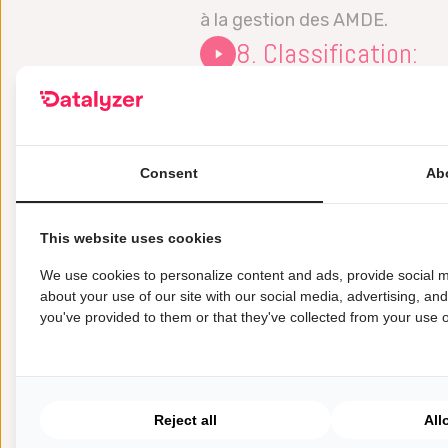
à la gestion des AMDE.
8. Classification:
Cette vidéo explique comment v
l’utilisation des nombres RPN.
9. Action Priority:
Consent
Ab
Cette vidéo explique comment
comment elle est mise en œu
This website uses cookies
10. Issuing an FMEA
We use cookies to personalize content and ads, provide social m
Cette vidéo explique comment 
about your use of our site with our social media, advertising, an
11. Create and link
you've provided to them or that they've collected from your use of
Cette vidéo explique comment 
document AMDE.
12. Export Control 
Reject all
All