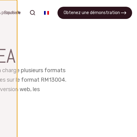
recherche
 propos de
Soutien
Obtenez une démonstration
APQP
MEA
Rationaliser les processus et
udes
améliorer la collaboration entre les
 charge plusieurs formats
équipes
ées sur le format RM13004.
s
Logiciel APQP
 version web, les
Obtenez une démonstration
Qu’est-ce que l’APQP ?
FAQ