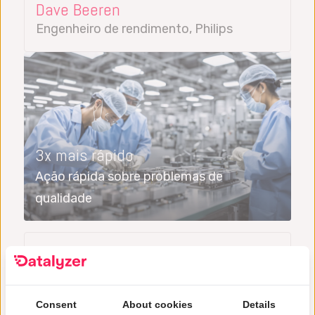
Dave Beeren
Engenheiro de rendimento, Philips
3x mais rápido
Ação rápida sobre problemas de
qualidade
Setores que atendemos
imentos e bebidas
Aeroespacial
Alta tecnologia
e bebidas
Semicondutores
Aeroespacial
Automot
Consent
About cookies
Details