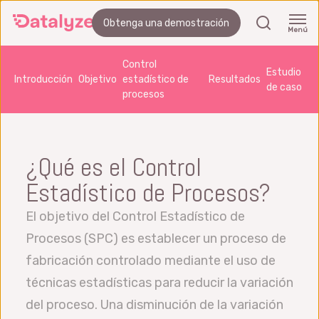
Ir
buscar
Obtenga una demostración
al
Menú
contenido
Control
Estudio
principal
Introducción
Objetivo
estadístico de
Resultados
de caso
procesos
¿Qué es el Control
Estadístico de Procesos?
El objetivo del Control Estadístico de
Procesos (SPC) es establecer un proceso de
fabricación controlado mediante el uso de
técnicas estadísticas para reducir la variación
del proceso. Una disminución de la variación