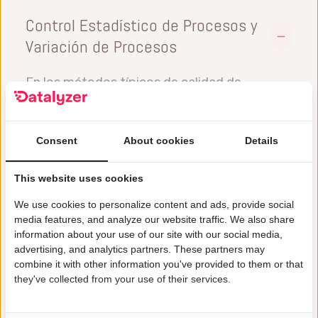
Control Estadístico de Procesos y
Variación de Procesos
En los métodos típicos de calidad de
fabricación, las mediciones se comparan con
los límites de especificación y el resultado es
Consent
About cookies
Details
una decisión de pasa/no pasa. No hay
indicación de la variación del proceso. Es
This website uses cookies
importante establecer un patrón de variación
We use cookies to personalize content and ads, provide social
normal para el proceso y mantenerlo
media features, and analyze our website traffic. We also share
information about your use of our site with our social media,
mediante una supervisión continua del
advertising, and analytics partners. These partners may
mismo. Si se produce una desviación de la
combine it with other information you've provided to them or that
variación normal, se ha producido una
they've collected from your use of their services.
perturbación y deben realizarse ajustes en el