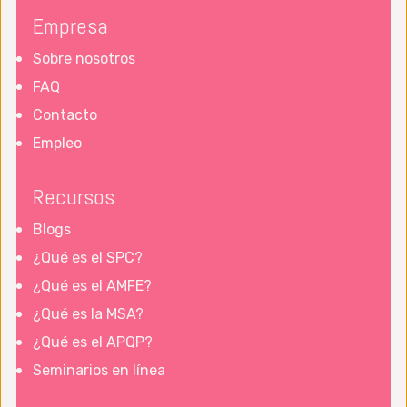
Empresa
Crear constancia de propósito hacia la
mejora del producto y el servicio con el
Sobre nosotros
objetivo de ser competitivos,
FAQ
permanecer en el negocio y proporcionar
Contacto
puestos de trabajo.
Empleo
Adopte la nueva filosofía. Estamos en
Recursos
una nueva era económica, creada por
Japón. Es necesaria una transformación
Blogs
del estilo de gestión occidental para
¿Qué es el SPC?
frenar el declive continuo de la industria.
¿Qué es el AMFE?
Deje de depender de la inspección para
¿Qué es la MSA?
lograr la calidad. Elimine la necesidad de
¿Qué es el APQP?
inspecciones masivas incorporando la
Seminarios en línea
calidad al producto desde el principio.