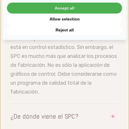
proceso.
Accept all
El SPC proporciona las técnicas para medir,
Allow selection
registrar, analizar y tomar decisiones. Cuando
se eliminan todas las perturbaciones o
Reject all
causas especiales de variación, el proceso
está en control estadístico. Sin embargo, el
SPC es mucho más que analizar los procesos
de fabricación. No es sólo la aplicación de
gráficos de control. Debe considerarse como
un programa de calidad total de la
fabricación.
¿De dónde viene el SPC?
A pesar de que el SPC pasó a primer plano en