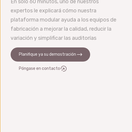
idiomas.
En sólo 60 minutos, uno de nuestros
capaces de importar datos de la mayoría de
expertos le explicará cómo nuestra
CMM incluyendo la creación automática de la
plataforma modular ayuda a los equipos de
configuración. También nos integramos con
fabricación a mejorar la calidad, reducir la
OEE, ERP, MES, etc.
variación y simplificar las auditorías
Planifique ya su demostración
Póngase en contacto