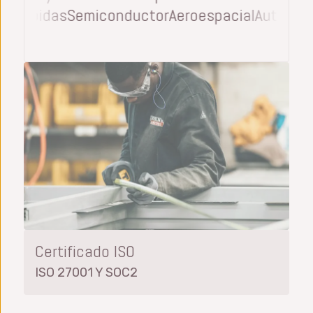
ión y bebidas
Semiconductor
Aeroespacial
Auto
Certificado ISO
ISO 27001 Y SOC2