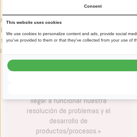
Consent
para la resolución de problemas,
u
ra
mientras que otros existen más
This website uses cookies
 la
o menos para «ver si
We use cookies to personalize content and ads, provide social media
os
encontramos algo».
m
you've provided to them or that they've collected from your use of th
s y
Recientemente, hemos añadido
el módulo FMEA. Diría que
Datalyzer nos está ayudando
sobre todo al proporcionarnos
una visión de cómo podrían
llegar a funcionar nuestra
resolución de problemas y el
desarrollo de
productos/procesos.»