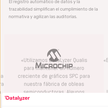
El registro automático de datos y la
trazabilidad simplifican el cumplimiento de la
normativa y agilizan las auditorías.
«Utilizamos DataLyzer Qualis
«
para mantener un número
na
creciente de gráficos SPC para
ra
nuestra fábrica de obleas
a
semiconductoras. Algunos
gráficos se supervisan a diario,
otros se utilizan únicamente