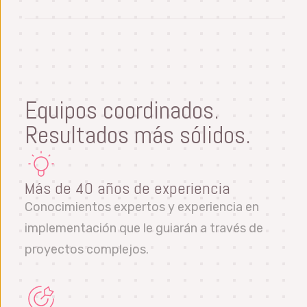
Elimine la variación, mejore el rendimiento y
Datalyzer SPC es adecuado para todas las
produzca buenos productos, siempre.
industrias con características específicas
para Automoción, Aeroespacial, Dispositivos
Médicos, Embalaje, Alimentación y Bebidas,
Alta Tecnología, etc.
Equipos coordinados.
Resultados más sólidos.
Más de 40 años de experiencia
Conocimientos expertos y experiencia en
implementación que le guiarán a través de
proyectos complejos.