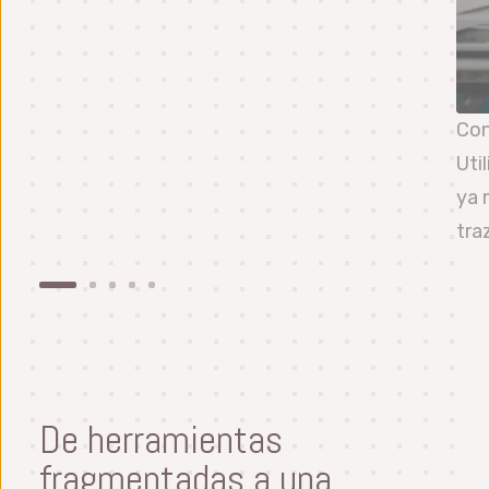
Con
Uti
ya 
tra
De herramientas
fragmentadas a una