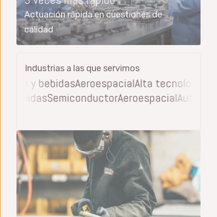
Actuación rápida en cuestiones de
calidad
Industrias a las que servimos
ón y bebidas
Aeroespacial
Alta tecnología
Produc
ción y bebidas
Semiconductor
Aeroespacial
Aut