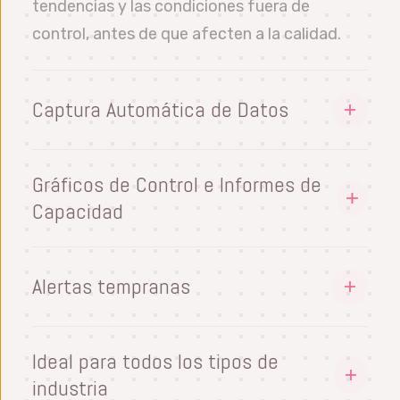
tendencias y las condiciones fuera de
control, antes de que afecten a la calidad.
Captura Automática de Datos
Importe datos de cualquier fuente de forma
totalmente automática. Conecte sus
Gráficos de Control e Informes de
dispositivos de medición, CMM, bases de
Capacidad
datos y PLC a una plataforma SPC simples.
Visualice las tendencias con gráficos de
control y ejecute informes flexibles para
Alertas tempranas
supervisar la capacidad del proceso.
Realice un seguimiento continuo de la
estabilidad del proceso y detecte las
Ideal para todos los tipos de
tendencias antes de que causen problemas.
industria