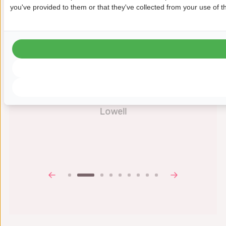
una visión de cómo podrían
you've provided to them or that they've collected from your use of th
llegar a funcionar nuestra
resolución de problemas y el
desarrollo de
productos/procesos.»
Douglas Prebble
Ingeniero de procesos, Microchip
Lowell