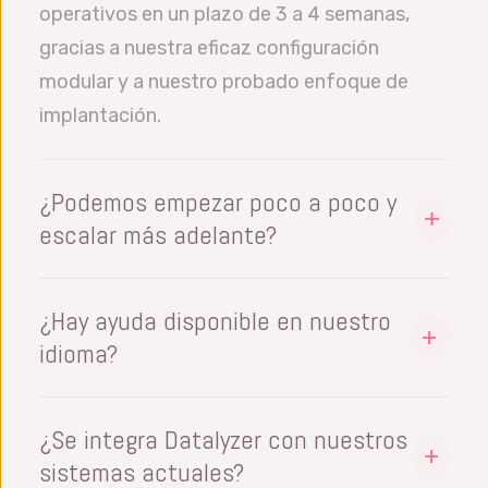
operativos en un plazo de 3 a 4 semanas,
gracias a nuestra eficaz configuración
modular y a nuestro probado enfoque de
implantación.
¿Podemos empezar poco a poco y
escalar más adelante?
Sí, todos nuestros módulos de software
funcionan con licencias de usuario
¿Hay ayuda disponible en nuestro
(concurrentes) para que puedas ir añadiendo
idioma?
licencias a medida que lo necesites. Puedes
Nuestro software está disponible en inglés,
añadir usuarios o varias ubicaciones (plantas),
español, francés, alemán, chino simplificado,
¿Se integra Datalyzer con nuestros
y cada usuario solo verá sus propios datos.
chino tradicional, portugués (Portugal y
sistemas actuales?
La autorización limita el acceso de cada
Brasil), neerlandés, finés, danés, húngaro y