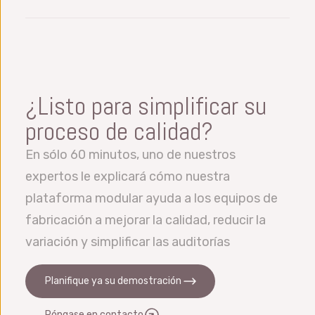
usuario únicamente a los datos que le
Hay muchas posibilidades de integración
malayo. Se pueden añadir idiomas
corresponden.
disponibles con Datalyzer utilizando, entre
adicionales rápidamente. Dentro del sistema,
otros, nuestra API web, una DLL
los usuarios pueden trabajar en su propio
completamente funcional o nuestro entorno
idioma simultáneamente. Tenemos oficinas
¿Listo para simplificar su
Python Service Manager. Podemos manejar
en todo el mundo y también podemos
importaciones y exportaciones desde y hacia
proceso de calidad?
ofrecer asistencia en la mayoría de los
Excel, archivos y bases de datos. También
idiomas.
En sólo 60 minutos, uno de nuestros
nos integramos con OEE, ERP, LIMS, MES,
expertos le explicará cómo nuestra
etc.
plataforma modular ayuda a los equipos de
fabricación a mejorar la calidad, reducir la
variación y simplificar las auditorías
Planifique ya su demostración
Póngase en contacto