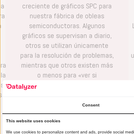
na
creciente de gráficos SPC para
ra
nuestra fábrica de obleas
a
semiconductoras. Algunos
gráficos se supervisan a diario,
otros se utilizan únicamente
para la resolución de problemas,
u
ra
mientras que otros existen más
 la
o menos para «ver si
os
encontramos algo».
m
s y
Recientemente, hemos añadido
el módulo FMEA. Diría que
Consent
Datalyzer nos está ayudando
This website uses cookies
sobre todo al proporcionarnos
We use cookies to personalize content and ads, provide social media