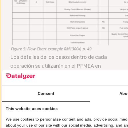
Los detalles de los pasos dentro de cada
operación se utilizarán en el PFMEA en
función del riesgo. El PFMEA se centra en los
pasos que realmente modifican el producto
(intencionadamente o no). Es posible que
Consent
Abo
algunos pasos del flujo no se detallen en el
This website uses cookies
PFMEA. Eso no significa que no se tengan en
cuenta en otra parte del AMFE, normalmente
We use cookies to personalize content and ads, provide social media
about your use of our site with our social media, advertising, and a