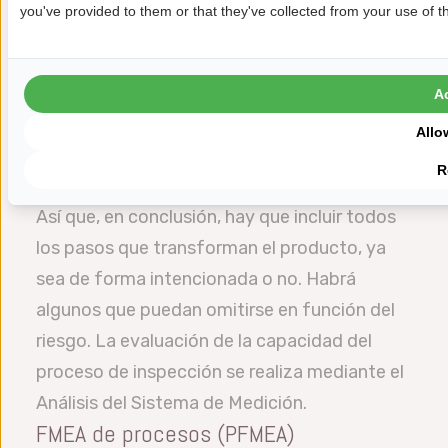
se consideran Causas de fallo en lugar de
you've provided to them or that they've collected from your use of th
Requisitos o Modos de fallo. Las operaciones
de inspección sólo se enumeran como
Controles de detección, a menos que la
Ac
operación de inspección pueda
Allo
potencialmente transformar el producto de
R
forma no intencionada, dañarlo, por ejemplo.
Así que, en conclusión, hay que incluir todos
los pasos que transforman el producto, ya
sea de forma intencionada o no. Habrá
algunos que puedan omitirse en función del
riesgo. La evaluación de la capacidad del
proceso de inspección se realiza mediante el
Análisis del Sistema de Medición.
FMEA de procesos (PFMEA)