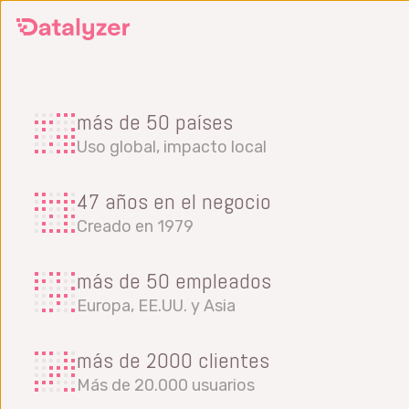
Ir
al
contenido
principal
más de 50 países
Uso global, impacto local
47 años en el negocio
Creado en 1979
más de 50 empleados
Europa, EE.UU. y Asia
más de 2000 clientes
Más de 20.000 usuarios