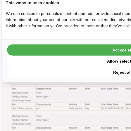
(Qualitätsmerkmale) an, die mit den
This website uses cookies
ausgewählten Maschinen und Produkten
We use cookies to personalize content and ads, provide social medi
verbunden sind. Diese Karten bestimmen,
information about your use of our site with our social media, adver
it with other information you've provided to them or that they've coll
welche Messungen im Bericht ausgewertet
werden.
Nachdem Sie Bericht generieren gewählt
Accept al
haben, wird der Bericht über die Einhaltung
Allow selec
der Stichprobe erstellt.
Reject al