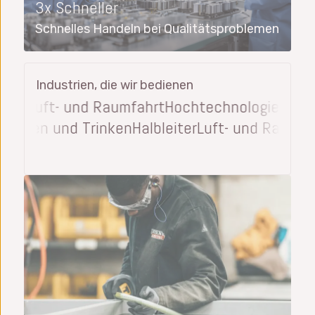
3x Schneller
Schnelles Handeln bei Qualitätsproblemen
Industrien, die wir bedienen
n
Luft- und Raumfahrt
Hochtechnologie
Medizini
ckung
Essen und Trinken
Halbleiter
Luft- und Ra