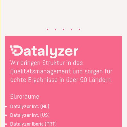
Wir bringen Struktur in das
Qualitätsmanagement und sorgen für
echte Ergebnisse in über 50 Ländern.
Büroräume
Datalyzer Int. (NL)
Datalyzer Int. (US)
Datalyzer Iberia (PRT)