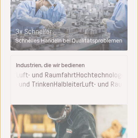
3x Schneller
Schnelles Handeln bei Qualitätsproblemen
Industrien, die wir bedienen
ken
Luft- und Raumfahrt
Hochtechnologie
Medizi
ung
Essen und Trinken
Halbleiter
Luft- und Raum