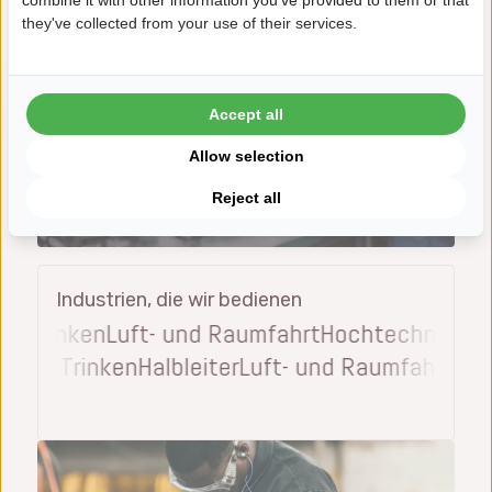
combine it with other information you've provided to them or that
they've collected from your use of their services.
Accept all
Allow selection
3x Schneller
Reject all
Schnelles Handeln bei Qualitätsproblemen
Industrien, die wir bedienen
& Trinken
Luft- und Raumfahrt
Hochtechnologie
en und Trinken
Halbleiter
Luft- und Raumfahrt
Au