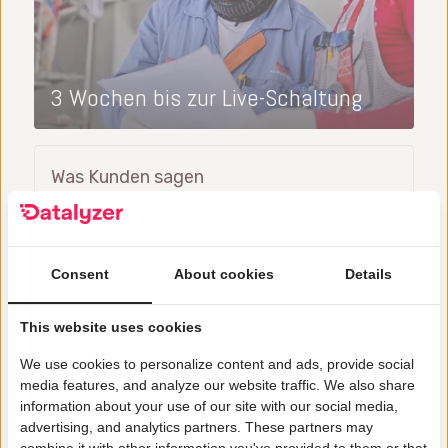
3 Wochen bis zur Live-Schaltung
Was Kunden sagen
„Datalyzer hat uns dabei geholfen,
Consent
About cookies
Details
Qualitätsdaten aus allen Prozessen
automatisch zu verknüpfen, um
This website uses cookies
erweiterte Analysen durchzuführen
We use cookies to personalize content and ads, provide social
Dave Beeren
media features, and analyze our website traffic. We also share
Yield engineer, Philips
information about your use of our site with our social media,
advertising, and analytics partners. These partners may