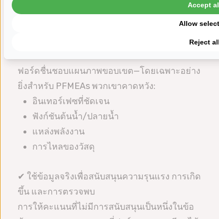
Accept al
ต้องและสม่ำเสมอ
เคล็ดลับในการสร้าง FMEAs ที่
Allow selec
สอดคล้องกับมาตรฐานฟอร์ด
Reject al
✔ เริ่มต้นด้วยแผนภาพขอบเขตที่ชัดเจน
ฟอร์ดชื่นชอบแผนภาพขอบเขต—โดยเฉพาะอย่าง
ยิ่งสำหรับ PFMEAs พวกเขาคาดหวัง:
อินเทอร์เฟซที่ชัดเจน
ฟังก์ชันต้นน้ำ/ปลายน้ำ
แหล่งพลังงาน
การไหลของวัสดุ
✔ ใช้ข้อมูลจริงเพื่อสนับสนุนความรุนแรง การเกิด
ขึ้น และการตรวจพบ
การให้คะแนนที่ไม่มีการสนับสนุนเป็นหนึ่งในข้อ