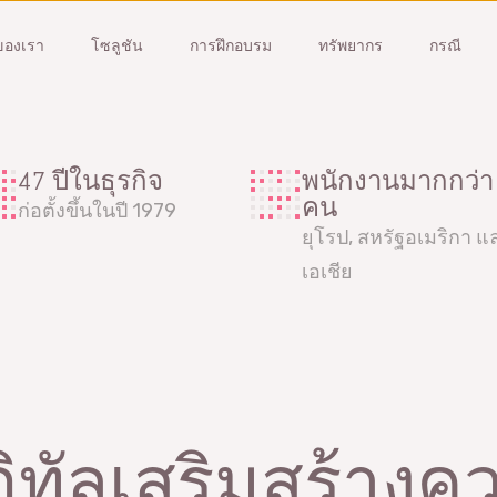
ของเรา
โซลูชัน
การฝึกอบรม
ทรัพยากร
กรณี
FMEA
การจัดการเกจ
47 ปีในธุรกิจ
พนักงานมากกว่า
คน
ันปัญหาและลดความเสี่ยงในการ
จัดการเกจของคุณ, ซัพพลายเออร
ก่อตั้งขึ้นในปี 1979
านตั้งแต่เนิ่นๆ
การศึกษา MSA ทั้งหมด
ยุโรป, สหรัฐอเมริกา แ
แวร์ FMEA
ซอฟต์แวร์การจัดการเกจ
เอเชีย
สาธิต
รับการสาธิต
คืออะไร?
MSA คืออะไร?
กอบรม FMEA
การฝึกอบรม MSA
จิทัลเสริมสร้างค