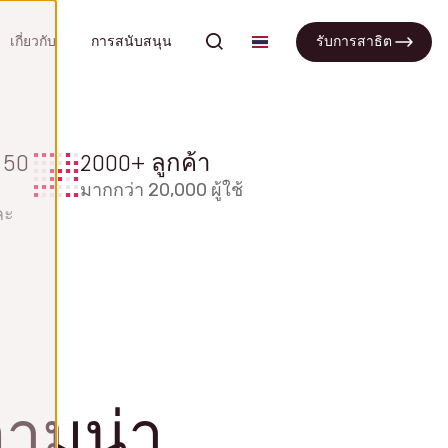
search
เกี่ยวกับ
การสนับสนุน
รับการสาธิต
APQP
 50
2000+ ลูกค้า
์ และ
ปรับปรุงกระบวนการทำงานให้มี
มากกว่า 20,000 ผู้ใช้
ประสิทธิภาพและส่งเสริมความร่วมมือ
ละ
ระหว่างทีม
ซอฟต์แวร์ APQP
รับการสาธิต
APQP คืออะไร?
คำถามที่พบบ่อย
วามน่า