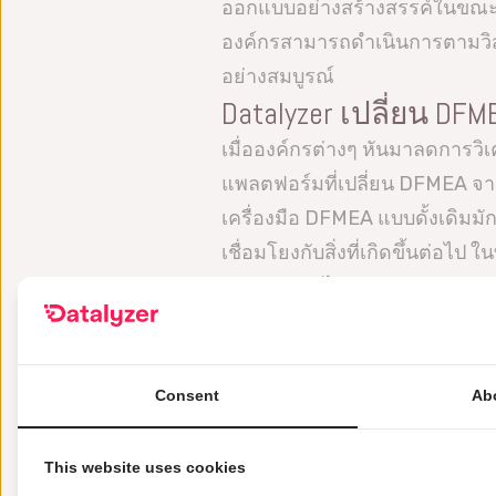
ออกแบบอย่างสร้างสรรค์ในขณะท
องค์กรสามารถดำเนินการตามวิสั
อย่างสมบูรณ์
Datalyzer เปลี่ยน DFM
เมื่อองค์กรต่างๆ หันมาลดการวิ
แพลตฟอร์มที่เปลี่ยน DFMEA จาก
เครื่องมือ DFMEA แบบดั้งเดิมม
เชื่อมโยงกับสิ่งที่เกิดขึ้นต่
CAPA อย่างไร้รอยต่อ สร้างสภ
ผลิตอย่างต่อเนื่อง และข้อมูลจ
ปฏิบัติตามกระบวนการที่มี
การวิเคราะห์หน้าที่ไปจน
Consent
Ab
ย้อนกลับได้
ทำงานร่วมกันแบบเรียลไทม์:
This website uses cookies
เวอร์ชันที่ช่วยให้ทุกการอ