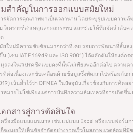
วามสำคัญในการออกแบบสมัยใหม่
รจัดการคุณภาพมาเป็นเวลานาน โดยระบุรูปแบบความล้มเห
บ วิเคราะห์สาเหตุและผลกระทบ และช่วยให้ทีมจัดลำดับ
ิต
หม่มีความซับซ้อนมากกว่าที่เคย รอบการพัฒนาที่สั้นลง
 (เช่น IATF 16949 และ ISO 9001) ได้ผลักดันให้องค์กรต่าง
ูลลงในสเปรดชีตแบบคงที่นั้นไม่เพียงพออีกต่อไป ความค
รที่ต่อเนื่องและขับเคลื่อนด้วยข้อมูลซึ่งพัฒนาไปพร้อมกั
19) เน้นย้ำไว้ว่า DFMEA ในปัจจุบันเกี่ยวข้องกับการคิดอย
มายไม่ใช่เพียงแค่การบันทึกความล้มเหลวที่อาจเกิดขึ้น แต
เอกสารสู่การตัดสินใจ
เครื่องมือแบบแมนนวล เช่น แม่แบบ Excel หรือแบบฟอร์มกระด
็จะเผยให้เห็นข้อจำกัดอย่างรวดเร็วในสภาพแวดล้อมที่มี