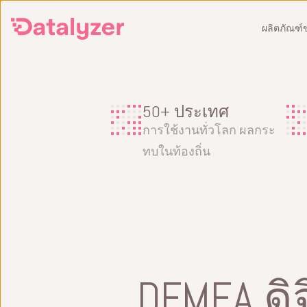
Skip
ผลิตภัณฑ์
to
main
content
SPC
50+ ประเทศ
ตรวจสอบและปรับปรุงคุณภาพการผลิต
ป้องก
การใช้งานทั่วโลก ผลกระ
แบบเรียลไทม์
ดำเนินง
ทบในท้องถิ่น
ซอฟต์แวร์ SPC
ซอฟต์
ซอฟต์แวร์วิเคราะห์ซิกซ์ซิกมา
รับการ
รับการสาธิต
FMEA 
SPC คืออะไร?
การฝึ
การฝึกอบรม SPC
DFMEA ดิ