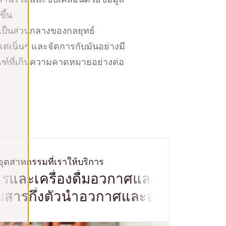
ึ้น
ยเป็นส่วนกลางของกลยุทธ์
่เนิ่นๆ และจัดการกับมันอย่างมี
ณฑ์ที่เกินความคาดหมายอย่างต่อ
อุตสาหกรรมที่เราให้บริการ
เครื่องดื่ม
อวกาศและอากาศยาน
เทค
งดื่ม
สารกึ่งตัวนำ
อวกาศและอากาศย