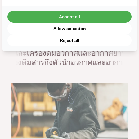
การดำเนินการอย่างรวดเร็วเกี่ยวกับปัญหา
Accept all
คุณภาพ
Allow selection
Reject all
อุตสาหกรรมที่เราให้บริการ
ารและเครื่องดื่ม
อวกาศและอากาศยาน
เทคโน
เครื่องดื่ม
สารกึ่งตัวนำ
อวกาศและอากาศย