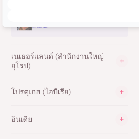
sales@datalyzer.com
ไคล์ คาฮูน | ผู้อำนวยการฝ่ายขาย
LinkedIn
เนเธอร์แลนด์ (สำนักงานใหญ่
ยุโรป)
ดาตาไลเซอร์ อินเตอร์เนชั่นแนล บีวี
ฟิลิเทแลน 57
โปรตุเกส (ไอบีเรีย)
5617 AK ไอนด์โฮเฟน, เนเธอร์แลนด์
ดาตาไลเซอร์ ไบเอเรีย ลดา
+31-40-8420147
โปรตุเกส
sales@datalyzer.com
อินเดีย
+351 913 392 956
มาร์ค เชฟเฟอร์ส | ประธานเจ้าหน้าที่บริหาร
ดาตาไลเซอร์ เทคโนโลยีส์ อินเตอร์เนชั่นแนล
sales@datalyzer.com
LinkedIn