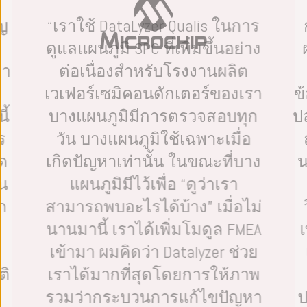
ัญ
“เราใช้ DataLyzer Qualis ในการ
ดูแลแผนภูมิ SPC ที่เพิ่มขึ้นอย่าง
มา
ต่อเนื่องสำหรับโรงงานผลิต
เวเฟอร์เซมิคอนดักเตอร์ของเรา
ข
ี้
บางแผนภูมิมีการตรวจสอบทุก
ป
ร
วัน บางแผนภูมิใช้เฉพาะเมื่อ
ัด
เกิดปัญหาเท่านั้น ในขณะที่บาง
น
น
แผนภูมิมีไว้เพื่อ “ดูว่าเรา
ก
สามารถพบอะไรได้บ้าง” เมื่อไม่
ร
นานมานี้ เราได้เพิ่มโมดูล FMEA
เ
เข้ามา ผมคิดว่า Datalyzer ช่วย
ติ
เราได้มากที่สุดโดยการให้ภาพ
รวมว่ากระบวนการแก้ไขปัญหา
ป