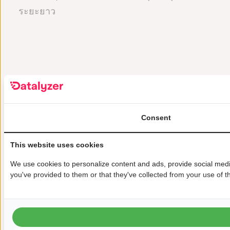
ระยะยาว
สำนักงานของเรา
ดูอาชีพ
Consent
สหรัฐอเมริกา
This website uses cookies
We use cookies to personalize content and ads, provide social media
ดาตาไลเซอร์ อินเตอร์เนชั่นแนล อิงค์
you've provided to them or that they've collected from your use of th
29445 ถนนเบ็ค A207,
วิคซอม, มิชิแกน 48393, สหรัฐอเมริกา
+1-248-960-3535