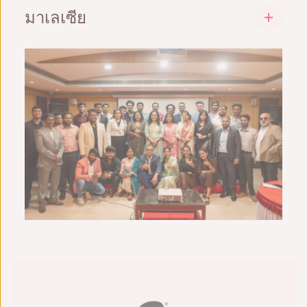
จำกัด
มาเลเซีย
บรูโน่ ซานโตส | กรรมการผู้จัดการ
20/2 ชั้น 2
LinkedIn
ดาตาไลเซอร์ อินเตอร์เนชั่นแนล เซ็นเดอห์ บีเอ
ถนนเมนสายที่ 1, บล็อกที่ 8
ชดี.
บังกาลอร์ – 560070,
ปีนัง, มาเลเซีย
กรณาฏกะ, อินเดีย
+60 142576761
+91 9740013624
sales@datalyzer.com
sales@datalyzer.com
มูฮัมหมัด ฮาซวาน | กรรมการผู้จัดการ
เจยันท์ ปูรุษโธม | กรรมการผู้จัดการ/ประธาน
LinkedIn
เจ้าหน้าที่เทคโนโลยี
LinkedIn